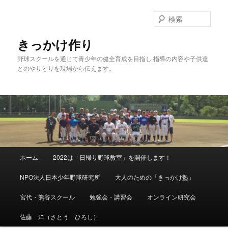
メ
イ
検
ン
索
コ
きっかけ作り
ン
野球スクールを通じて青少年の健全育成を目指し 指導の内容や子供達
テ
とのやりとりを現場から伝えます。
ン
ツ
へ
移
動
メ
ホーム
2022は「日帰り野球教室」を開催します！
イ
ン
NPO法人日本少年野球研究所
大人のための「きっかけ塾」
メ
ニ
宮代・熊谷スクール
勉強会・講習会
オンライン研究会
ュ
ー
佐藤 洋（さとう ひろし）