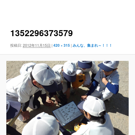
画
像
ナ
1352296373579
ビ
ゲ
ー
投稿日:
2012年11月15日
|
420 × 315
|
みんな、集まれ～！！！
シ
ョ
ン