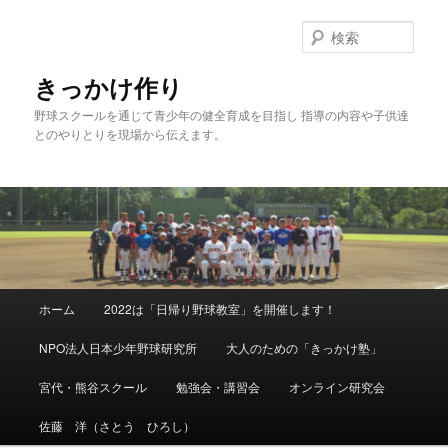
メ
イ
検
ン
索
コ
きっかけ作り
ン
野球スクールを通じて青少年の健全育成を目指し 指導の内容や子供達
テ
とのやりとりを現場から伝えます。
ン
ツ
へ
移
動
メ
ホーム
2022は「日帰り野球教室」を開催します！
イ
ン
NPO法人日本少年野球研究所
大人のための「きっかけ塾」
メ
ニ
宮代・熊谷スクール
勉強会・講習会
オンライン研究会
ュ
ー
佐藤 洋（さとう ひろし）