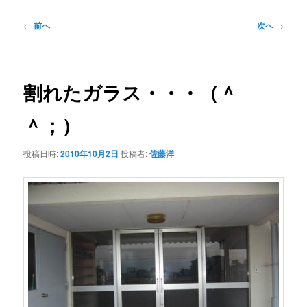
投
←
前へ
次へ
→
稿
ナ
ビ
ゲ
割れたガラス・・・（＾
ー
シ
＾；）
ョ
ン
投稿日時:
2010年10月2日
投稿者:
佐藤洋