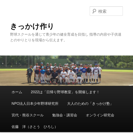
メ
イ
検
ン
索
コ
きっかけ作り
ン
野球スクールを通じて青少年の健全育成を目指し 指導の内容や子供達
テ
とのやりとりを現場から伝えます。
ン
ツ
へ
移
動
メ
ホーム
2022は「日帰り野球教室」を開催します！
イ
ン
NPO法人日本少年野球研究所
大人のための「きっかけ塾」
メ
ニ
宮代・熊谷スクール
勉強会・講習会
オンライン研究会
ュ
ー
佐藤 洋（さとう ひろし）