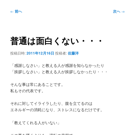
投
←
前へ
次へ
→
稿
ナ
ビ
ゲ
普通は面白くない・・・
ー
シ
投稿日時:
2011年12月16日
投稿者:
佐藤洋
ョ
ン
「感謝しなさい」と教える人が感謝を知らなかったり
「挨拶しなさい」と教える人が挨拶しなかったり・・・
そんな事は常にあることです。
私もその代表です。
それに対してイライラしたり、腹を立てるのは
エネルギーの消耗になり、ストレスになるだけです。
「教えてくれる人がいない」