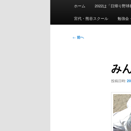
メ
ホーム
2022は「日帰り野
イ
ン
宮代・熊谷スクール
勉強会
メ
ニ
投
←
前へ
ュ
稿
ー
ナ
ビ
み
ゲ
ー
シ
投稿日時:
2
ョ
ン