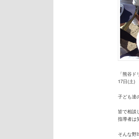
「熊谷ド
17日(土
子ども達
皆で相談
指導者は
そんな野