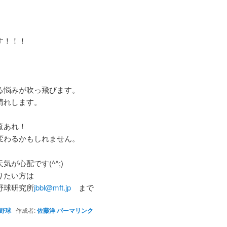
す！！！
る悩みが吹っ飛びます。
晴れします。
覧あれ！
変わるかもしれません。
気が心配です(^^;)
りたい方は
野球研究所
jbbl@mft.jp
まで
野球
作成者:
佐藤洋
パーマリンク