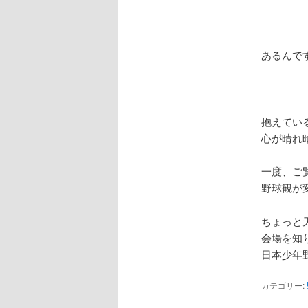
あるんで
抱えてい
心が晴れ
一度、ご
野球観が
ちょっと天
会場を知
日本少年
カテゴリー: