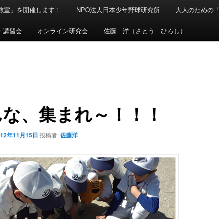
球教室」を開催します！
NPO法人日本少年野球研究所
大人のための
・講習会
オンライン研究会
佐藤 洋（さとう ひろし）
んな、集まれ～！！！
012年11月15日
投稿者:
佐藤洋