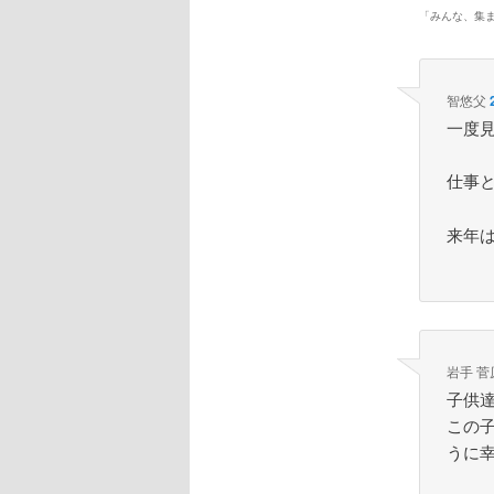
「
みんな、集
智悠父
一度
仕事
来年
岩手 菅
子供
この
うに