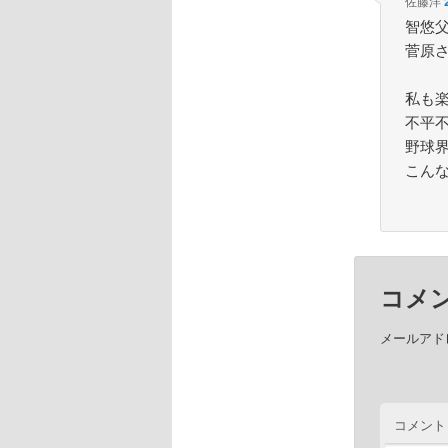
佐藤洋
智悠
菅原
私も
不平
野球
こん
コメ
メールアド
コメント