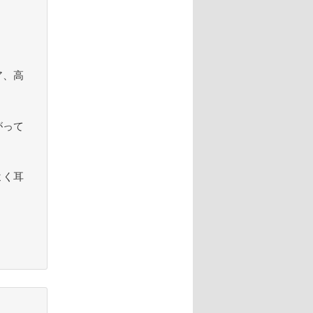
ア、高
がって
よく耳