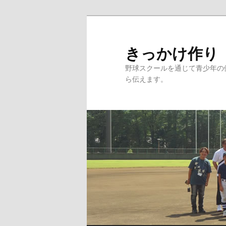
メ
イ
ン
きっかけ作り
コ
野球スクールを通じて青少年の
ン
ら伝えます。
テ
ン
ツ
へ
移
動