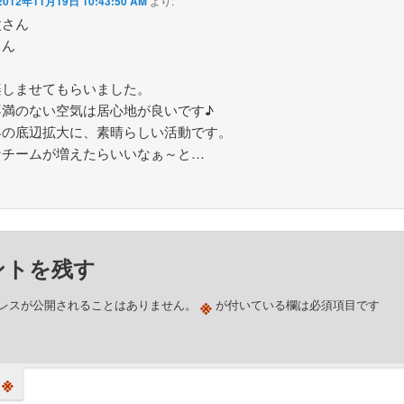
2012年11月19日 10:43:50 AM
より:
父さん
さん
楽しませてもらいました。
不満のない空気は居心地が良いです♪
界の底辺拡大に、素晴らしい活動です。
なチームが増えたらいいなぁ～と…
ントを残す
※
レスが公開されることはありません。
が付いている欄は必須項目です
※