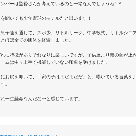
メンバーは監督さんが考えているのと一緒なんでしょうね^_^
けを聞いても少年野球のモデルだと思います！
、息子達を通して、スポ少、リトルリーグ、中学軟式、リトルシニ
球とほぼ全ての団体を経験しました。
ぞれに特徴がありそれなりに楽しいですが、子供達より親の熱が上
チームは中々上手く機能していない印象を受けました。
なにお尻を叩いて、『家の子はまだまだだ』と、嘆いている言葉を
ます。
ぞれ一生懸命なんだな〜と感じています。