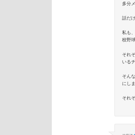
多分
話だ
私も
校野
それ
いる
そん
にし
それ