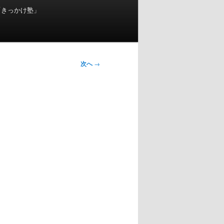
「きっかけ塾」
次へ
→