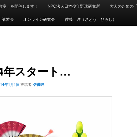
球教室」を開催します！
NPO法人日本少年野球研究所
大人のための
・講習会
オンライン研究会
佐藤 洋（さとう ひろし）
14年スタート…
014年1月1日
投稿者:
佐藤洋