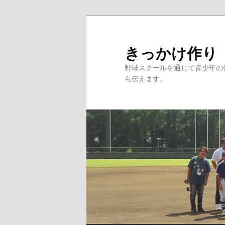
メ
イ
ン
きっかけ作り
コ
野球スクールを通じて青少年の
ン
ら伝えます。
テ
ン
ツ
へ
移
動