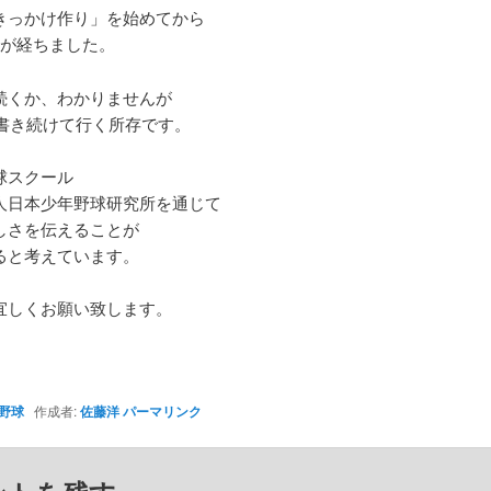
きっかけ作り」を始めてから
日が経ちました。
続くか、わかりませんが
も書き続けて行く所存です。
球スクール
人日本少年野球研究所を通じて
しさを伝えることが
ると考えています。
宜しくお願い致します。
野球
作成者:
佐藤洋
パーマリンク