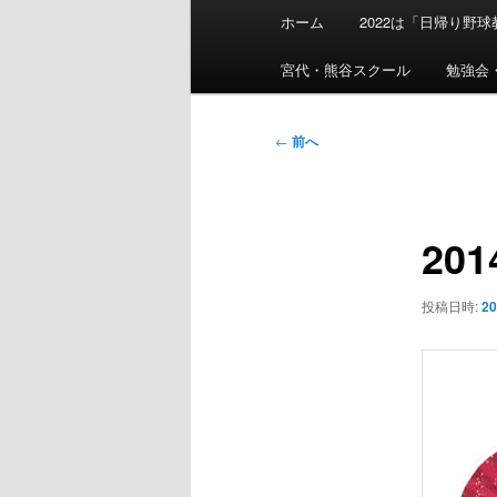
メ
ホーム
2022は「日帰り野
イ
ン
宮代・熊谷スクール
勉強会
メ
ニ
投
←
前へ
ュ
稿
ー
ナ
ビ
20
ゲ
ー
シ
投稿日時:
2
ョ
ン