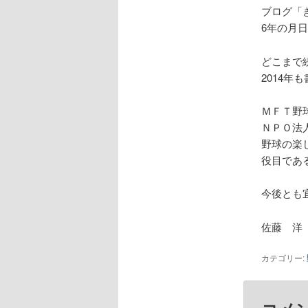
ブログ「
6年の月
どこまで
2014年
ＭＦＴ野
ＮＰＯ法
野球の楽
役目であ
今後とも
佐藤 洋
カテゴリー: