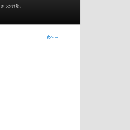
「きっかけ塾」
次へ
→