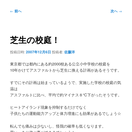
投
←
前へ
次へ
→
稿
ナ
ビ
ゲ
芝生の校庭！
ー
シ
投稿日時:
2007年12月6日
投稿者:
佐藤洋
ョ
ン
東京都では都内にある約2000校ある公立小中学校の校庭を
10年かけてアスファルトから芝生に換える計画があるそうです。
すでにその計画は始まっているようで、実施した学校の校庭の気
温は
アスファルトに比べ、平均で約マイナス８℃下がったそうです。
ヒートアイランド現象を抑制するだけでなく
子供たちの運動能力アップと体力増進にも効果があるでしょう☆
転んでも痛みは少ないし、怪我の確率も低くなります。