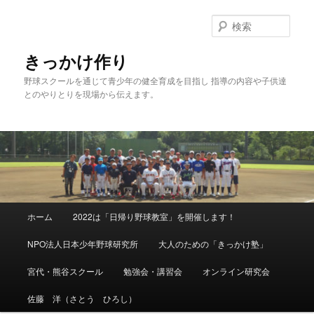
メ
イ
検
ン
索
コ
きっかけ作り
ン
野球スクールを通じて青少年の健全育成を目指し 指導の内容や子供達
テ
とのやりとりを現場から伝えます。
ン
ツ
へ
移
動
メ
ホーム
2022は「日帰り野球教室」を開催します！
イ
ン
NPO法人日本少年野球研究所
大人のための「きっかけ塾」
メ
ニ
宮代・熊谷スクール
勉強会・講習会
オンライン研究会
ュ
ー
佐藤 洋（さとう ひろし）