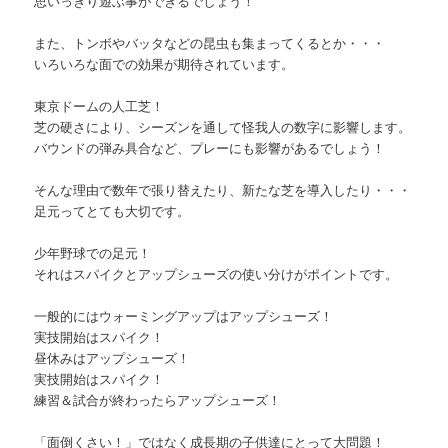
思いっきり遊ぶ事ができるでしょう！
また、トンボやバッタなどの昆虫も集まってくるとか・・・
いろいろな面での効果が期待されています。
東京ドームの人工芝！
芝の硬さにより、シーズンを通して怪我人の数字に影響します。
バウンドの弾み具合など、プレーにも影響があるでしょう！
そんな理由で数年で張り替えたり、新たな芝を導入したり・・・
足元ってとても大切です。
少年野球での足元！
それはスパイクとアップシューズの使い分けがポイントです。
一般的にはウォーミングアップはアップシューズ！
実技開始はスパイク！
昼休みはアップシューズ！
実技開始はスパイク！
練習＆試合が終わったらアップシューズ！
「面倒くさい！」ではなく成長期の子供達にとって大問題！