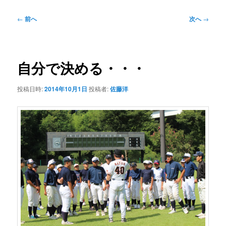
投
←
前へ
次へ
→
稿
ナ
ビ
ゲ
自分で決める・・・
ー
シ
投稿日時:
2014年10月1日
投稿者:
佐藤洋
ョ
ン