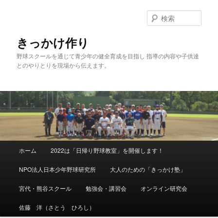
メ
イ
検
ン
索
コ
きっかけ作り
ン
野球スクールを通じて青少年の健全育成を目指し 指導の内容や子供達
テ
とのやりとりを現場から伝えます。
ン
ツ
へ
移
動
メ
ホーム
2022は「日帰り野球教室」を開催します！
イ
ン
NPO法人日本少年野球研究所
大人のための「きっかけ塾」
メ
ニ
宮代・熊谷スクール
勉強会・講習会
オンライン研究会
ュ
ー
佐藤 洋（さとう ひろし）