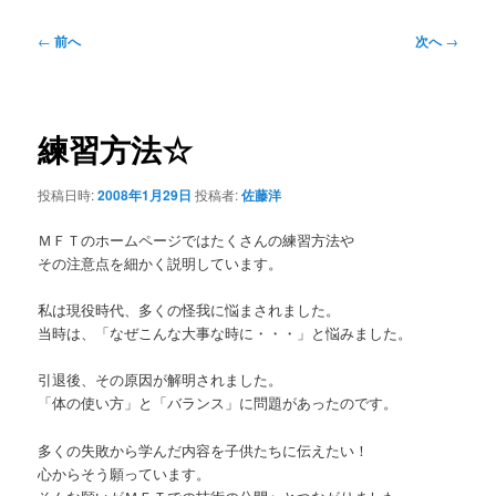
投
←
前へ
次へ
→
稿
ナ
ビ
ゲ
練習方法☆
ー
シ
投稿日時:
2008年1月29日
投稿者:
佐藤洋
ョ
ン
ＭＦＴのホームページではたくさんの練習方法や
その注意点を細かく説明しています。
私は現役時代、多くの怪我に悩まされました。
当時は、「なぜこんな大事な時に・・・」と悩みました。
引退後、その原因が解明されました。
「体の使い方」と「バランス」に問題があったのです。
多くの失敗から学んだ内容を子供たちに伝えたい！
心からそう願っています。