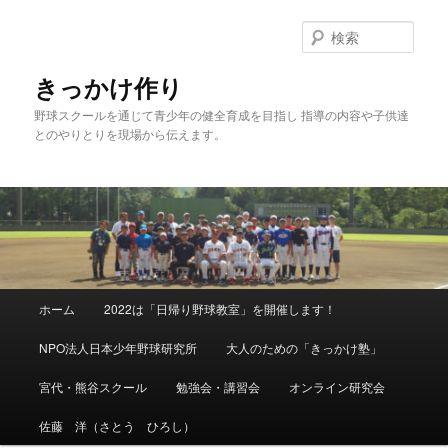
メ
イ
検
ン
索
コ
きっかけ作り
ン
野球スクールを通じて青少年の健全育成を目指し 指導の内容や子供達
テ
とのやりとりを現場から伝えます。
ン
ツ
へ
移
動
メ
ホーム
2022は「日帰り野球教室」を開催します！
イ
ン
NPO法人日本少年野球研究所
大人のための「きっかけ塾」
メ
ニ
宮代・熊谷スクール
勉強会・講習会
オンライン研究会
ュ
ー
佐藤 洋（さとう ひろし）