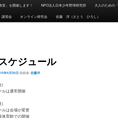
球教室」を開催します！
NPO法人日本少年野球研究所
大人のための
・講習会
オンライン研究会
佐藤 洋（さとう ひろし）
Wスケジュール
015年4月30日
投稿者:
佐藤洋
金)
ールは通常開催
月)
ールは会場が変更
校体育館での開催