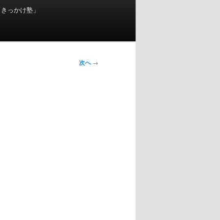
「きっかけ塾」
次へ
→