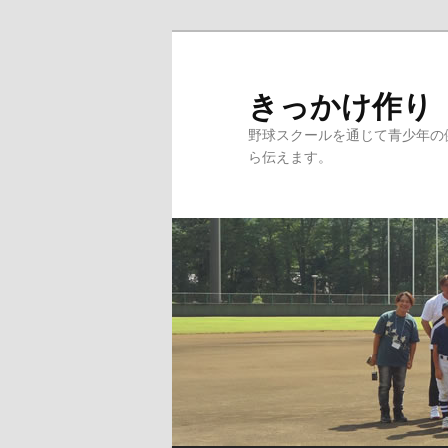
メ
イ
ン
きっかけ作り
コ
野球スクールを通じて青少年の
ン
ら伝えます。
テ
ン
ツ
へ
移
動