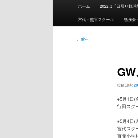
メ
ホーム
2022は「日帰り野
イ
ン
宮代・熊谷スクール
勉強会
メ
ニ
投
←
前へ
ュ
稿
ー
ナ
ビ
G
ゲ
ー
シ
投稿日時:
2
ョ
ン
※5月1日(
行田スク
※5月4日(
宮代スク
百間小学