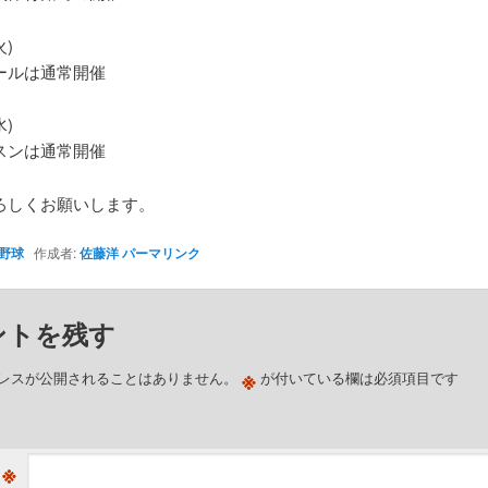
火)
ールは通常開催
水)
スンは通常開催
ろしくお願いします。
野球
作成者:
佐藤洋
パーマリンク
ントを残す
※
レスが公開されることはありません。
が付いている欄は必須項目です
※