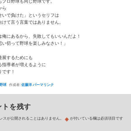
もプロ野球も同じ野球です。
から
せいで負けた」というセリフは
向けて言う言葉ではありません。
は俺にあるから、失敗してもいいんだよ！
思い切って野球を楽しみなさい！」
発展するためにも
る指導者が増えるように
りです！
野球
作成者:
佐藤洋
パーマリンク
ントを残す
※
レスが公開されることはありません。
が付いている欄は必須項目です