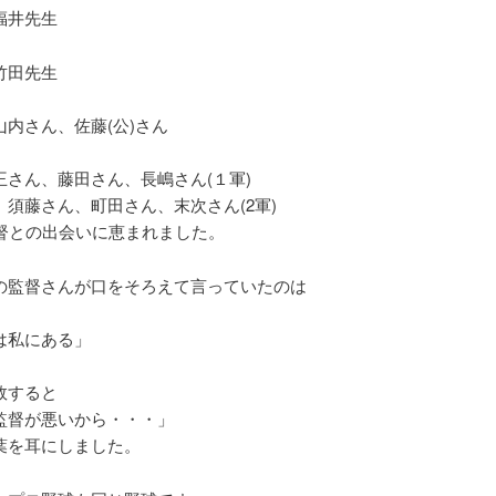
福井先生
竹田先生
山内さん、佐藤(公)さん
王さん、藤田さん、長嶋さん(１軍)
、須藤さん、町田さん、末次さん(2軍)
監督との出会いに恵まれました。
の監督さんが口をそろえて言っていたのは
は私にある」
敗すると
監督が悪いから・・・」
葉を耳にしました。