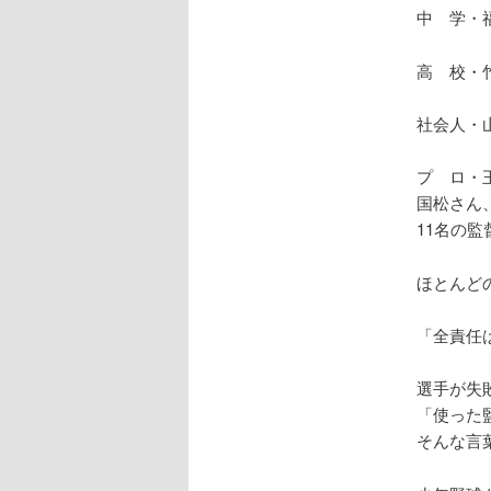
中 学・
高 校・
社会人・
プ ロ・
国松さん
11名の
ほとんど
「全責任
選手が失
「使った
そんな言