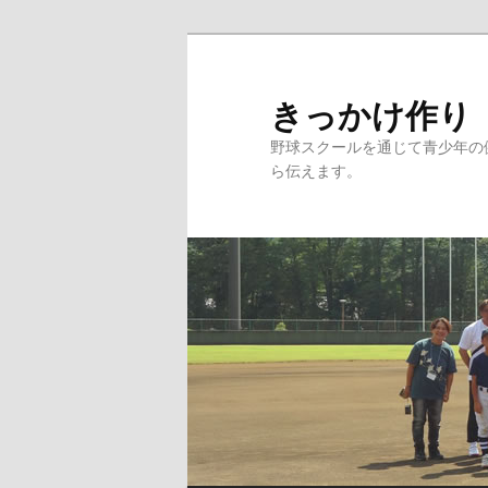
メ
イ
ン
きっかけ作り
コ
野球スクールを通じて青少年の
ン
ら伝えます。
テ
ン
ツ
へ
移
動