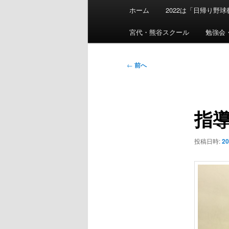
メ
ホーム
2022は「日帰り野
イ
ン
宮代・熊谷スクール
勉強会
メ
ニ
投
←
前へ
ュ
稿
ー
ナ
ビ
指
ゲ
ー
シ
投稿日時:
2
ョ
ン