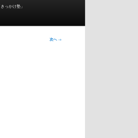
「きっかけ塾」
次へ
→