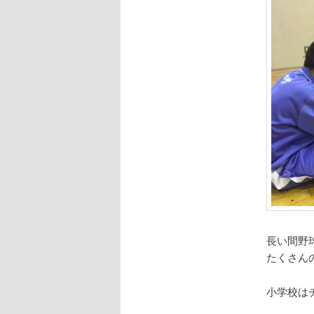
長い間野
たくさん
小学校は