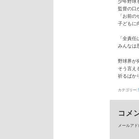
少年野球
監督の口
「お前の
子どもに
「全責任
みんなは
野球界が
そう言え
祈るばか
カテゴリー:
コメ
メールアド