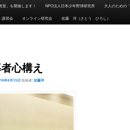
球教室」を開催します！
NPO法人日本少年野球研究所
大人のための
・講習会
オンライン研究会
佐藤 洋（さとう ひろし）
導者心構え
016年4月15日
投稿者:
佐藤洋