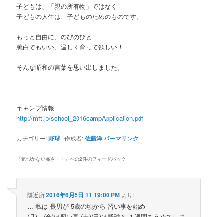
子どもは、「親の所有物」ではなく
子どもの人生は、子どものためのものです。
もっと自由に、のびのびと
腕白でもいい、逞しく育って欲しい！
そんな昭和の言葉を思い出しました。
キャンプ情報
http://mft.jp/school_2016campApplication.pdf
カテゴリー:
野球
作成者:
佐藤洋
パーマリンク
「
気づかない怖さ・・
」への2件のフィードバック
隣近所
2016年6月5日 11:19:00 PM
より:
… 私は 長男が 5歳の頃から 習い事を始め
(月)～(金)は習い事 (土)(日)は野球と １週間をうめてしま