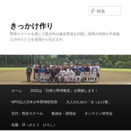
メ
イ
検
ン
索
コ
きっかけ作り
ン
野球スクールを通じて青少年の健全育成を目指し 指導の内容や子供達
テ
とのやりとりを現場から伝えます。
ン
ツ
へ
移
動
メ
ホーム
2022は「日帰り野球教室」を開催します！
イ
ン
NPO法人日本少年野球研究所
大人のための「きっかけ塾」
メ
ニ
宮代・熊谷スクール
勉強会・講習会
オンライン研究会
ュ
ー
佐藤 洋（さとう ひろし）