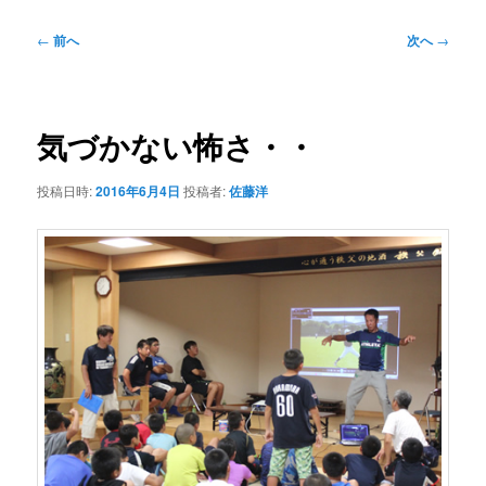
投
←
前へ
次へ
→
稿
ナ
ビ
ゲ
気づかない怖さ・・
ー
シ
投稿日時:
2016年6月4日
投稿者:
佐藤洋
ョ
ン