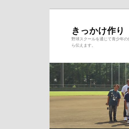
メ
イ
ン
きっかけ作り
コ
野球スクールを通じて青少年の
ン
ら伝えます。
テ
ン
ツ
へ
移
動