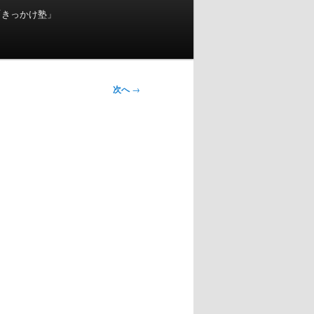
「きっかけ塾」
次へ
→