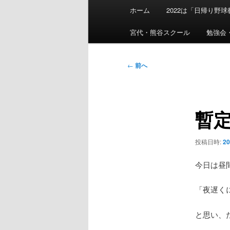
メ
ホーム
2022は「日帰り野
イ
ン
宮代・熊谷スクール
勉強会
メ
ニ
投
←
前へ
ュ
稿
ー
ナ
ビ
暫
ゲ
ー
シ
投稿日時:
2
ョ
ン
今日は昼
「夜遅く
と思い、