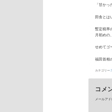
「甘かっ
田舎とは
暫定税率
月初めの
せめてゴ
福田首相
カテゴリー:
コメ
メールアド