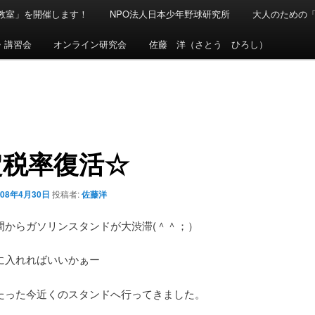
球教室」を開催します！
NPO法人日本少年野球研究所
大人のための
・講習会
オンライン研究会
佐藤 洋（さとう ひろし）
定税率復活☆
008年4月30日
投稿者:
佐藤洋
間からガソリンスタンドが大渋滞(＾＾；）
に入れればいいかぁー
たった今近くのスタンドへ行ってきました。