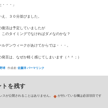
た・・・」
いえ、３０分並びました。
の復活は予定していましたが
、このタイミングでなければダメなのかな？
ールデンウィークがあけてからでは・・・。
の発言は、なぜか軽く感じてしまいます（＾＾；）
野球
作成者:
佐藤洋
パーマリンク
ントを残す
※
レスが公開されることはありません。
が付いている欄は必須項目です