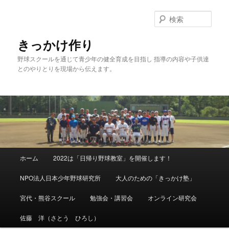
メ
イ
検
ン
索
コ
きっかけ作り
ン
野球スクールを通じて青少年の健全育成を目指し 指導の内容や子供達
テ
とのやりとりを現場から伝えます。
ン
ツ
へ
移
動
メ
ホーム
2022は「日帰り野球教室」を開催します！
イ
ン
NPO法人日本少年野球研究所
大人のための「きっかけ塾」
メ
ニ
宮代・熊谷スクール
勉強会・講習会
オンライン研究会
ュ
ー
佐藤 洋（さとう ひろし）