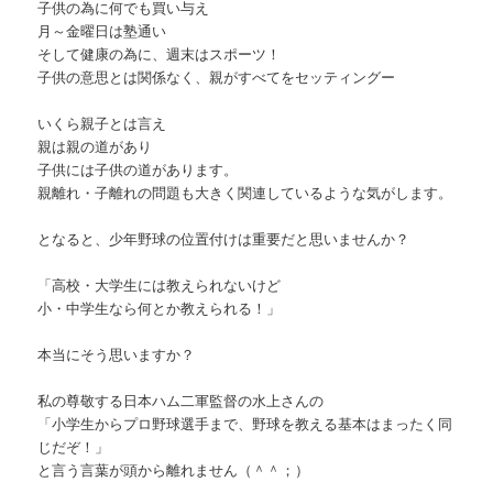
子供の為に何でも買い与え
月～金曜日は塾通い
そして健康の為に、週末はスポーツ！
子供の意思とは関係なく、親がすべてをセッティングー
いくら親子とは言え
親は親の道があり
子供には子供の道があります。
親離れ・子離れの問題も大きく関連しているような気がします。
となると、少年野球の位置付けは重要だと思いませんか？
「高校・大学生には教えられないけど
小・中学生なら何とか教えられる！」
本当にそう思いますか？
私の尊敬する日本ハム二軍監督の水上さんの
「小学生からプロ野球選手まで、野球を教える基本はまったく同
じだぞ！」
と言う言葉が頭から離れません（＾＾；）