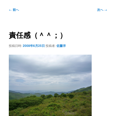
投
←
前へ
次へ
→
稿
ナ
ビ
ゲ
責任感（＾＾；）
ー
シ
投稿日時:
2008年6月25日
投稿者:
佐藤洋
ョ
ン