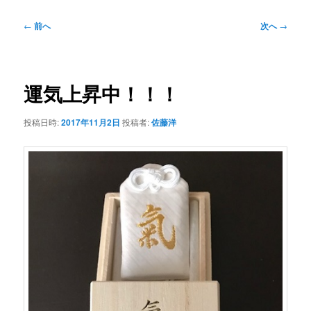
投
←
前へ
次へ
→
稿
ナ
ビ
ゲ
運気上昇中！！！
ー
シ
投稿日時:
2017年11月2日
投稿者:
佐藤洋
ョ
ン