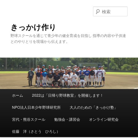
メ
イ
検
ン
索
コ
きっかけ作り
ン
野球スクールを通じて青少年の健全育成を目指し 指導の内容や子供達
テ
とのやりとりを現場から伝えます。
ン
ツ
へ
移
動
メ
ホーム
2022は「日帰り野球教室」を開催します！
イ
ン
NPO法人日本少年野球研究所
大人のための「きっかけ塾」
メ
ニ
宮代・熊谷スクール
勉強会・講習会
オンライン研究会
ュ
ー
佐藤 洋（さとう ひろし）