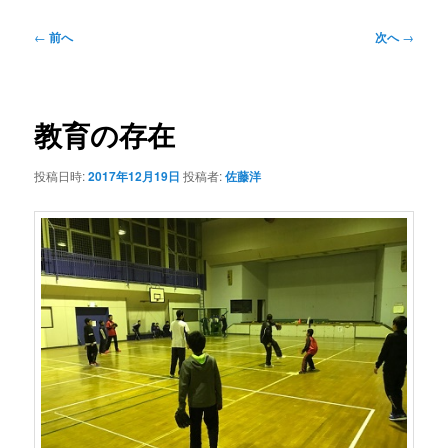
投
←
前へ
次へ
→
稿
ナ
ビ
ゲ
教育の存在
ー
シ
投稿日時:
2017年12月19日
投稿者:
佐藤洋
ョ
ン