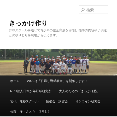
メ
イ
検
ン
索
コ
きっかけ作り
ン
野球スクールを通じて青少年の健全育成を目指し 指導の内容や子供達
テ
とのやりとりを現場から伝えます。
ン
ツ
へ
移
動
メ
ホーム
2022は「日帰り野球教室」を開催します！
イ
ン
NPO法人日本少年野球研究所
大人のための「きっかけ塾」
メ
ニ
宮代・熊谷スクール
勉強会・講習会
オンライン研究会
ュ
ー
佐藤 洋（さとう ひろし）