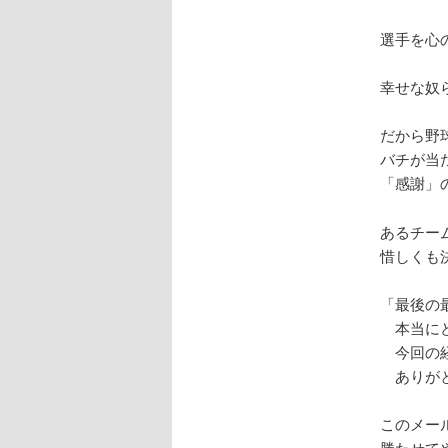
選手を心
幸せな奴
だから野
バチが当
「感謝」
あるチー
惜しくも
「最後の
本当にど
今回の経
ありがと
このメー
勝たせて