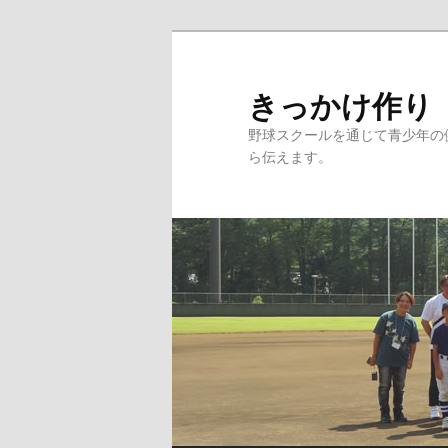
メ
イ
ン
きっかけ作り
コ
野球スクールを通じて青少年の
ン
ら伝えます。
テ
ン
ツ
へ
移
動