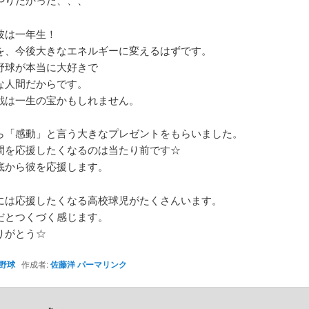
彼は一年生！
を、今後大きなエネルギーに変えるはずです。
野球が本当に大好きで
な人間だからです。
戦は一生の宝かもしれません。
ら「感動」と言う大きなプレゼントをもらいました。
間を応援したくなるのは当たり前です☆
底から彼を応援します。
には応援したくなる高校球児がたくさんいます。
だとつくづく感じます。
りがとう☆
野球
作成者:
佐藤洋
パーマリンク