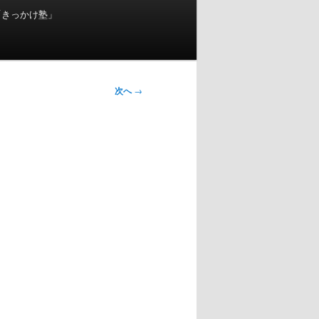
「きっかけ塾」
次へ
→