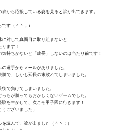
の底から応援している姿を見ると涙が出てきます。
らです（＾＾；）
球に対して真面目に取り組まないと
たります！
の気持ちがないと「成長」しないのは当たり前です！
ムの選手からメールがありました。
決勝で、しかも延長の末敗れてしまいました。
最後で負けてしまいました。
っちが勝ってもおかしくないゲームでした。
験を生かして、次こそ甲子園に行きます！
うございました」
ルを読んで、涙が出ました（＾＾；）
やりたかった、、、