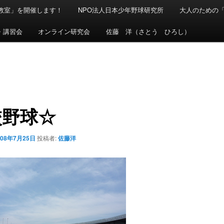
球教室」を開催します！
NPO法人日本少年野球研究所
大人のための
・講習会
オンライン研究会
佐藤 洋（さとう ひろし）
校野球☆
008年7月25日
投稿者:
佐藤洋