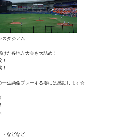
ンスタジアム
賭けた各地方大会も大詰め！
涙！
涙！
の一生懸命プレーする姿には感動します☆
者
Ｂ
人
・・などなど