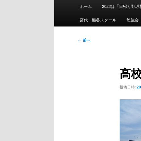
メ
ホーム
2022は「日帰り野
イ
ン
宮代・熊谷スクール
勉強会
メ
ニ
投
←
前へ
ュ
稿
ー
ナ
ビ
高
ゲ
ー
シ
投稿日時:
2
ョ
ン