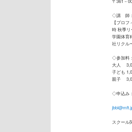
〒361－0
◇講 師：
【プロフ
時 秋季
学園体育
社リクル
◇参加料
大人 3,0
子ども 1,
親子 3,
◇申込み
jbbl@mft.j
スクール