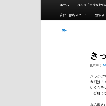
メ
ホーム
2022は「日帰り野
イ
ン
宮代・熊谷スクール
勉強会
メ
ニ
投
←
前へ
ュ
稿
ー
ナ
ビ
き
ゲ
ー
シ
投稿日時:
2
ョ
ン
きっかけ
今回は「
いくらテ
一番肝心
眼の働き