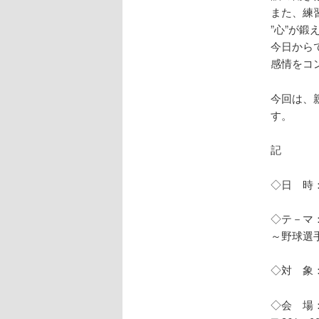
また、練
”心”が
今日から
感情をコ
今回は、
す。
記
◇日 時：
◇テ－マ
～野球選
◇対 象
◇会 場