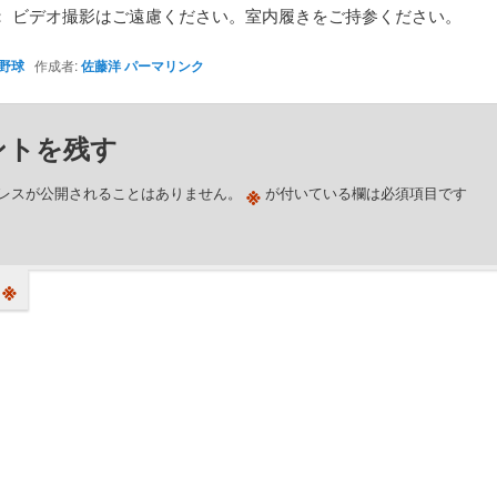
： ビデオ撮影はご遠慮ください。室内履きをご持参ください。
野球
作成者:
佐藤洋
パーマリンク
ントを残す
※
レスが公開されることはありません。
が付いている欄は必須項目です
※