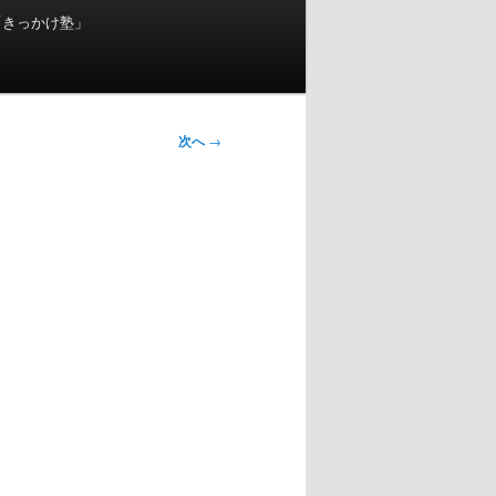
「きっかけ塾」
次へ
→