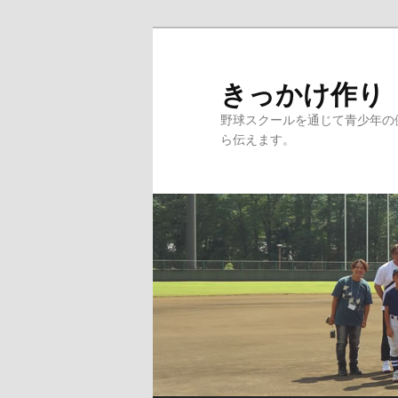
メ
イ
ン
きっかけ作り
コ
野球スクールを通じて青少年の
ン
ら伝えます。
テ
ン
ツ
へ
移
動