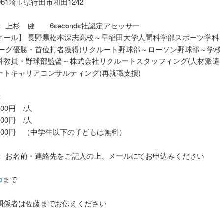
061埼玉県行田市和田1242
 上杉 健 6seconds社認定アセッサー
ィール】 長野県松本深志高校～早稲田大学人間科学部スポーツ学科(
リーグ優勝・首位打者獲得)リクルート野球部～ローソン野球部～学
科教員・野球部監督～株式会社リクルートスタッフィング(人材派遣
ートキャリアコンサルティング(再就職支援)
：
00円 /人
000円 /人
000円 （中学生以下の子どもは無料）
： お名前・連絡先をご記入の上、メールにてお申込みください
p
まで
関係者は佐藤までお伝えください