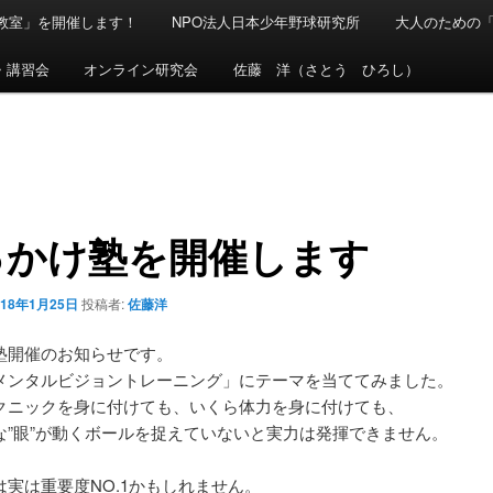
球教室」を開催します！
NPO法人日本少年野球研究所
大人のための
・講習会
オンライン研究会
佐藤 洋（さとう ひろし）
っかけ塾を開催します
018年1月25日
投稿者:
佐藤洋
塾開催のお知らせです。
メンタルビジョントレーニング」にテーマを当ててみました。
クニックを身に付けても、いくら体力を身に付けても、
な”眼”が動くボールを捉えていないと実力は発揮できません。
は実は重要度NO.1かもしれません。