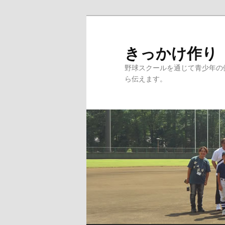
メ
イ
ン
きっかけ作り
コ
野球スクールを通じて青少年の
ン
ら伝えます。
テ
ン
ツ
へ
移
動