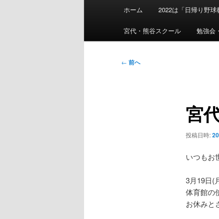
メ
ホーム
2022は「日帰り野
イ
ン
宮代・熊谷スクール
勉強会
メ
ニ
投
←
前へ
ュ
稿
ー
ナ
ビ
宮
ゲ
ー
シ
投稿日時:
2
ョ
ン
いつもお
3月19日
体育館の
お休みと