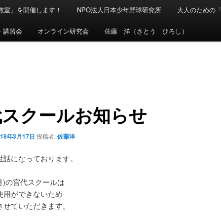
球教室」を開催します！
NPO法人日本少年野球研究所
大人のための
・講習会
オンライン研究会
佐藤 洋（さとう ひろし）
代スクールお知らせ
018年3月17日
投稿者:
佐藤洋
世話になっております。
(月)の宮代スクールは
使用ができないため
させていただきます。