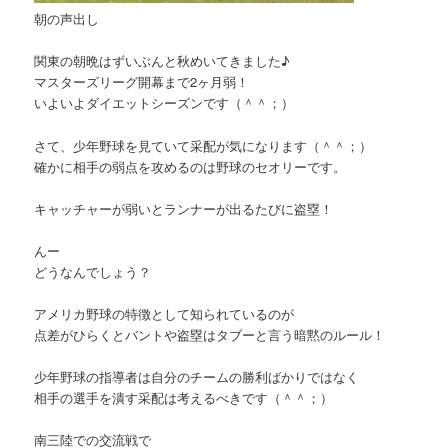
朝の声出し
関東の朝晩はずいぶんと秋めいてきました♪
マスターズリーグ開幕まで2ヶ月弱！
いよいよダイエットシーズンです（＾＾；）
さて、少年野球を見ていて采配が気になります（＾＾；）
確かに相手の弱点を攻めるのは野球のセオリーです。
キャッチャーが弱いとランナーが出るたびに盗塁！
んー
どうなんでしょう？
アメリカ野球の特徴として知られているのが
点差がひらくとバントや盗塁はタブーと言う暗黙のルール！
少年野球の指導者は自分のチームの勝利ばかりではなく
相手の選手を潰す采配は考えるべきです（＾＾；）
南三陸での交流戦で