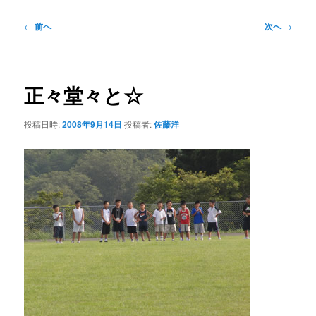
投
←
前へ
次へ
→
稿
ナ
ビ
ゲ
正々堂々と☆
ー
シ
投稿日時:
2008年9月14日
投稿者:
佐藤洋
ョ
ン