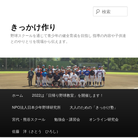
メ
イ
検
ン
索
コ
きっかけ作り
ン
野球スクールを通じて青少年の健全育成を目指し 指導の内容や子供達
テ
とのやりとりを現場から伝えます。
ン
ツ
へ
移
動
メ
ホーム
2022は「日帰り野球教室」を開催します！
イ
ン
NPO法人日本少年野球研究所
大人のための「きっかけ塾」
メ
ニ
宮代・熊谷スクール
勉強会・講習会
オンライン研究会
ュ
ー
佐藤 洋（さとう ひろし）