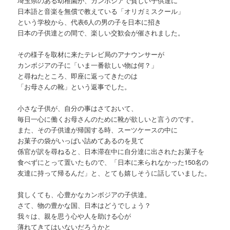
埼玉県のある幼稚園が、カンボジアで貧しい子供達に
日本語と音楽を無償で教えている「オリガミスクール」
という学校から、代表6人の男の子を日本に招き
日本の子供達との間で、楽しい交歓会が催されました。
その様子を取材に来たテレビ局のアナウンサーが
カンボジアの子に「いま一番欲しい物は何？」
と尋ねたところ、即座に返ってきたのは
「お母さんの靴」という返事でした。
小さな子供が、自分の事はさておいて、
毎日一心に働くお母さんのために靴が欲しいと言うのです。
また、その子供達が帰国する時、スーツケースの中に
お菓子の袋がいっぱい詰めてあるのを見て
係官が訳を尋ねると、日本滞在中に自分達に出されたお菓子を
食べずにとって置いたもので、「日本に来られなかった150名の
友達に持って帰るんだ」と、とても嬉しそうに話していました。
貧しくても、心豊かなカンボジアの子供達。
さて、物の豊かな国、日本はどうでしょう？
我々は、親を思う心や人を助ける心が
薄れてきてはいないだろうかと