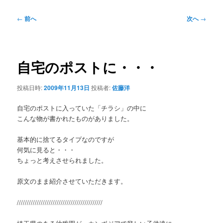
投
←
前へ
次へ
→
稿
ナ
ビ
ゲ
自宅のポストに・・・
ー
シ
投稿日時:
2009年11月13日
投稿者:
佐藤洋
ョ
ン
自宅のポストに入っていた「チラシ」の中に
こんな物が書かれたものがありました。
基本的に捨てるタイプなのですが
何気に見ると・・・
ちょっと考えさせられました。
原文のまま紹介させていただきます。
///////////////////////////////////////////