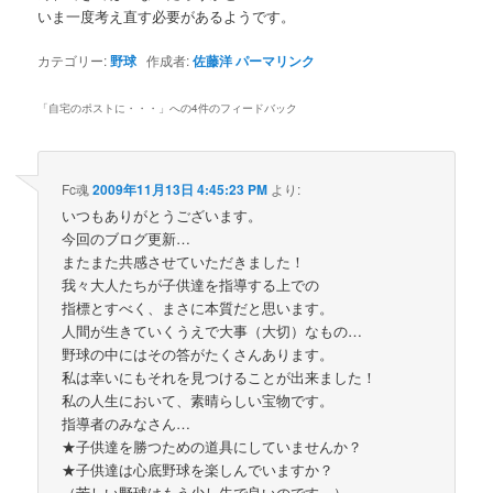
いま一度考え直す必要があるようです。
カテゴリー:
野球
作成者:
佐藤洋
パーマリンク
「
自宅のポストに・・・
」への4件のフィードバック
Fc魂
2009年11月13日 4:45:23 PM
より:
いつもありがとうございます。
今回のブログ更新…
またまた共感させていただきました！
我々大人たちが子供達を指導する上での
指標とすべく、まさに本質だと思います。
人間が生きていくうえで大事（大切）なもの…
野球の中にはその答がたくさんあります。
私は幸いにもそれを見つけることが出来ました！
私の人生において、素晴らしい宝物です。
指導者のみなさん…
★子供達を勝つための道具にしていませんか？
★子供達は心底野球を楽しんでいますか？
（苦しい野球はもう少し先で良いのです。）