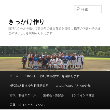
メ
イ
検
ン
索
コ
きっかけ作り
ン
野球スクールを通じて青少年の健全育成を目指し 指導の内容や子供達
テ
とのやりとりを現場から伝えます。
ン
ツ
へ
移
動
メ
ホーム
2022は「日帰り野球教室」を開催します！
イ
ン
NPO法人日本少年野球研究所
大人のための「きっかけ塾」
メ
ニ
宮代・熊谷スクール
勉強会・講習会
オンライン研究会
ュ
ー
佐藤 洋（さとう ひろし）