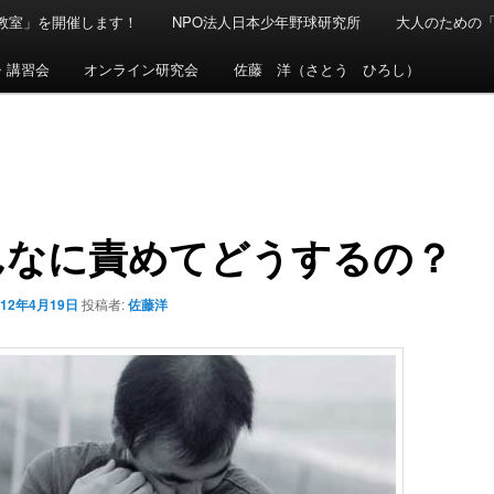
球教室」を開催します！
NPO法人日本少年野球研究所
大人のための
・講習会
オンライン研究会
佐藤 洋（さとう ひろし）
んなに責めてどうするの？
012年4月19日
投稿者:
佐藤洋