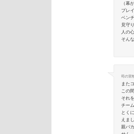
（幕
プレ
ベン
見守
人の
そん
司の宮
また
この
それ
チー
とく
えま
親バ
せん