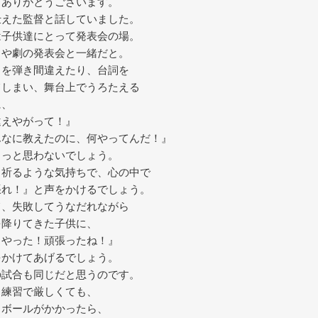
もありがとうございます。
仕えた監督と話していました。
は子供達にとって発表会の場。
ノや劇の発表会と一緒だと。
ノを弾き間違えたり、台詞を
てしまい、舞台上でうろたえる
に、
違えやがって！』
んなに教えたのに、何やってんだ！』
きっと思わないでしょう。
と祈るような気持ちで、心の中で
張れ！』と声をかけるでしょう。
て、失敗してうなだれながら
を降りてきた子供に、
くやった！頑張ったね！』
をかけてあげるでしょう。
の試合も同じだと思うのです。
、練習で厳しくても、
イボールがかかったら、