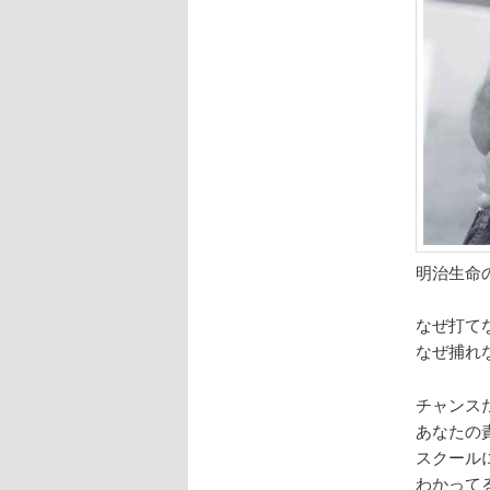
明治生命
なぜ打て
なぜ捕れ
チャンス
あなたの
スクール
わかって