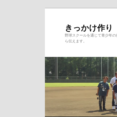
メ
イ
ン
きっかけ作り
コ
野球スクールを通じて青少年の
ン
ら伝えます。
テ
ン
ツ
へ
移
動