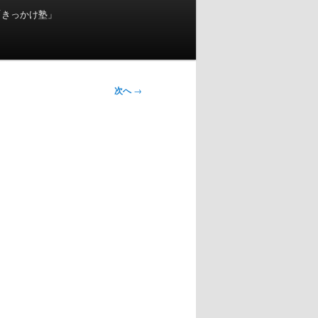
「きっかけ塾」
次へ
→