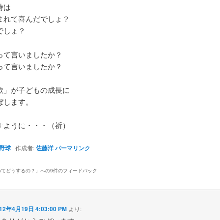
時は
まれて喜んだでしょ？
でしょ？
って言いましたか？
って言いましたか？
欲」が子どもの成長に
ぼします。
すように・・・（祈）
野球
作成者:
佐藤洋
パーマリンク
めてどうするの？
」への9件のフィードバック
12年4月19日 4:03:00 PM
より: