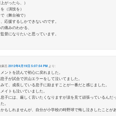
が上がったら、）
イを（演技を）
チで（舞台袖で）
り、応援するしかできないのです。
心の痛みのわかる、
な監督になりたいと思っています。
牧麻呂
2012年4月19日 5:07:54 PM
より:
コメントを読んで初心に戻れました。
間息子が試合で沢山エラーをして泣いてました。
をみて、成長している息子に励ますことが一番だと感じました。
ムメイトも泣いていました。
に息子には、厳しく言いたくなりますが涙を見て頑張っているんだ
した。
カかもしれませんが、自分が小学校の時野球で悔し泣きしたことが
。