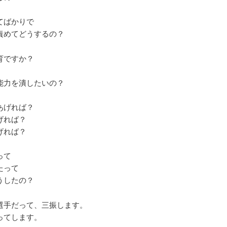
てばかりで
責めてどうするの？
育ですか？
能力を潰したいの？
あげれば？
げれば？
げれば？
って
たって
うしたの？
選手だって、三振します。
ってします。