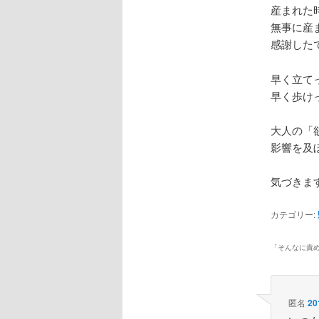
産まれた
無事に産
感謝した
早く立て
早く歩け
大人の「
影響を及
気づきま
カテゴリー:
「
そんなに責
匿名
20