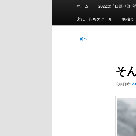
メ
ホーム
2022は「日帰り野
イ
ン
宮代・熊谷スクール
勉強会
メ
ニ
投
←
前へ
ュ
稿
ー
ナ
ビ
そ
ゲ
ー
シ
投稿日時:
2
ョ
ン