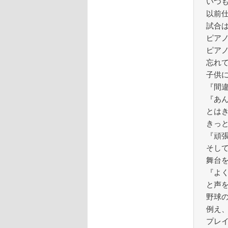
いつ
以前
試合
ピア
ピア
忘れ
子供
『間
『あ
とは
きっ
『頑
そし
舞台
『よ
と声
野球
例え
プレ