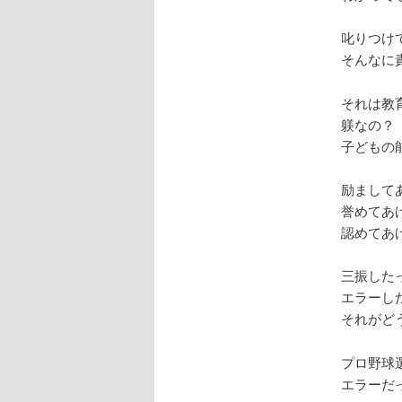
叱りつけ
そんなに
それは教
躾なの？
子どもの
励まして
誉めてあ
認めてあ
三振した
エラーし
それがど
プロ野球
エラーだ