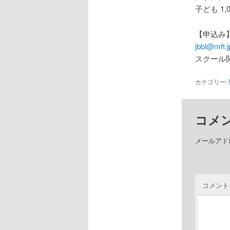
子ども 1
【申込み
jbbl@mft.j
スクール
カテゴリー:
コメ
メールアド
コメント