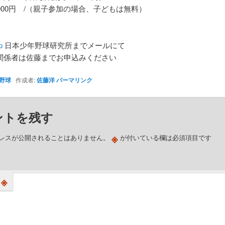
,000円 /（親子参加の場合、子どもは無料）
】
p
日本少年野球研究所までメールにて
関係者は佐藤までお申込みください
野球
作成者:
佐藤洋
パーマリンク
ントを残す
※
レスが公開されることはありません。
が付いている欄は必須項目です
※