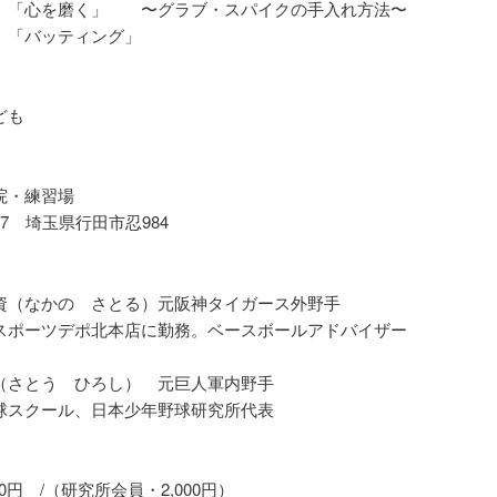
「心を磨く」 〜グラブ・スパイクの手入れ方法〜
「バッティング」
】
ども
】
院・練習場
077 埼玉県行田市忍984
】
資（なかの さとる）元阪神タイガース外野手
スポーツデポ北本店に勤務。ベースボールアドバイザー
（さとう ひろし） 元巨人軍内野手
球スクール、日本少年野球研究所代表
】
000円 /（研究所会員・2,000円）