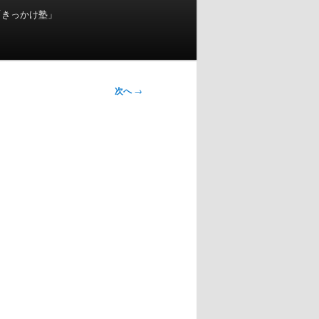
「きっかけ塾」
次へ
→