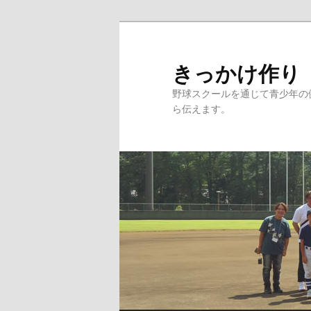
メ
イ
ン
きっかけ作り
コ
野球スクールを通じて青少年の
ン
ら伝えます。
テ
ン
ツ
へ
移
動