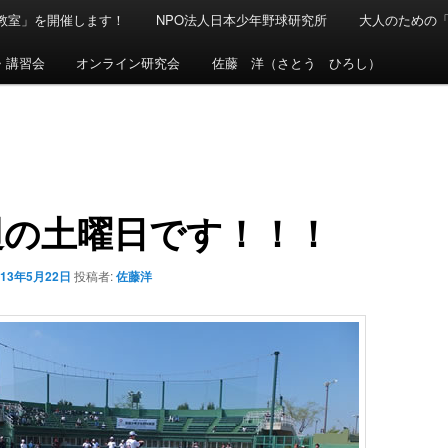
球教室」を開催します！
NPO法人日本少年野球研究所
大人のための
・講習会
オンライン研究会
佐藤 洋（さとう ひろし）
週の土曜日です！！！
013年5月22日
投稿者:
佐藤洋