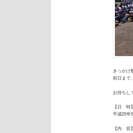
きっかけ
前日まで
お待ちし
【日 時
平成25年
【内 容