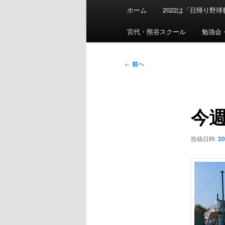
メ
ホーム
2022は「日帰り野
イ
ン
宮代・熊谷スクール
勉強会
メ
ニ
投
←
前へ
ュ
稿
ー
ナ
ビ
今
ゲ
ー
シ
投稿日時:
2
ョ
ン