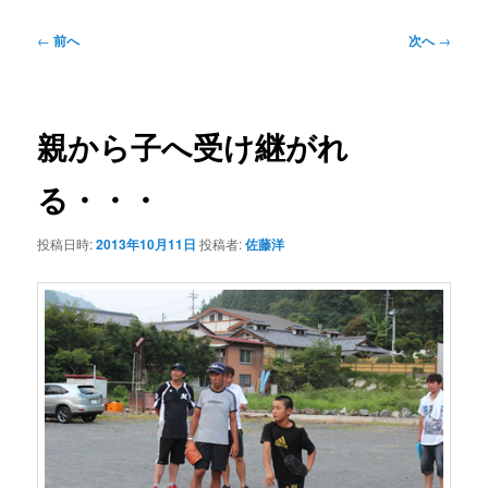
投
←
前へ
次へ
→
稿
ナ
ビ
ゲ
親から子へ受け継がれ
ー
シ
る・・・
ョ
ン
投稿日時:
2013年10月11日
投稿者:
佐藤洋