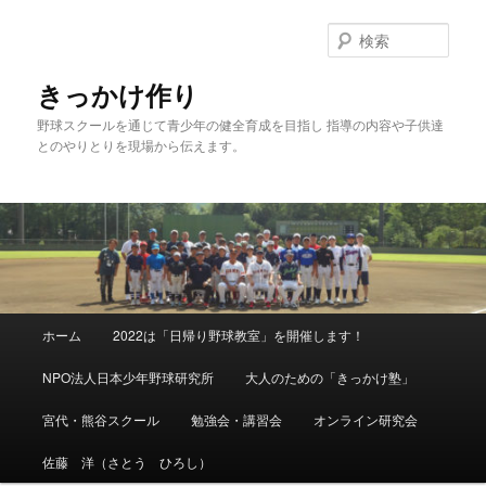
メ
イ
検
ン
索
コ
きっかけ作り
ン
野球スクールを通じて青少年の健全育成を目指し 指導の内容や子供達
テ
とのやりとりを現場から伝えます。
ン
ツ
へ
移
動
メ
ホーム
2022は「日帰り野球教室」を開催します！
イ
ン
NPO法人日本少年野球研究所
大人のための「きっかけ塾」
メ
ニ
宮代・熊谷スクール
勉強会・講習会
オンライン研究会
ュ
ー
佐藤 洋（さとう ひろし）