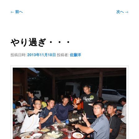
投
←
前へ
次へ
→
稿
ナ
ビ
ゲ
やり過ぎ・・・
ー
シ
投稿日時:
2013年11月18日
投稿者:
佐藤洋
ョ
ン