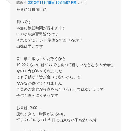
隣近所
2013年11月18日 10:14:07 PM
より:
たまには真面目に
長いです
本当に練習時間が長すぎます
8:00から練習開始なので
それまでにｸﾞﾗﾝﾄﾞ準備をすませるので
出発は早いです
皆 朝ご飯も早いだろうから
10:00くらいにはﾊﾞﾅﾅでも食べてほしいなと思うのが母心
今のｺｰﾁはOKをくれました
でも子供が「皆が食べてないから」と
なかなか食べてくれません
全員のご家庭が軽食をもたせるわけではないようで
子供も食べにくそうです
お昼は12:00～
疲れすぎて 時間があるのに
ｾﾞﾘｰﾀｲﾌﾟのものしか口に出来ない子も多いです