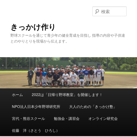
メ
イ
検
ン
索
コ
きっかけ作り
ン
野球スクールを通じて青少年の健全育成を目指し 指導の内容や子供達
テ
とのやりとりを現場から伝えます。
ン
ツ
へ
移
動
メ
ホーム
2022は「日帰り野球教室」を開催します！
イ
ン
NPO法人日本少年野球研究所
大人のための「きっかけ塾」
メ
ニ
宮代・熊谷スクール
勉強会・講習会
オンライン研究会
ュ
ー
佐藤 洋（さとう ひろし）