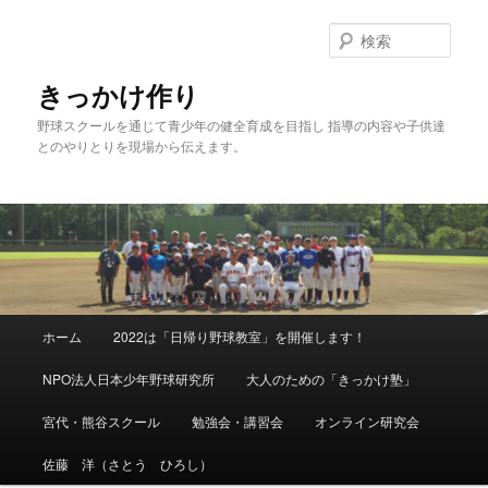
メ
イ
検
ン
索
コ
きっかけ作り
ン
野球スクールを通じて青少年の健全育成を目指し 指導の内容や子供達
テ
とのやりとりを現場から伝えます。
ン
ツ
へ
移
動
メ
ホーム
2022は「日帰り野球教室」を開催します！
イ
ン
NPO法人日本少年野球研究所
大人のための「きっかけ塾」
メ
ニ
宮代・熊谷スクール
勉強会・講習会
オンライン研究会
ュ
ー
佐藤 洋（さとう ひろし）