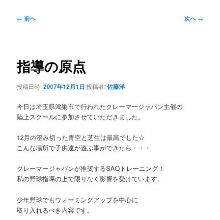
投
←
前へ
次へ
→
稿
ナ
ビ
ゲ
指導の原点
ー
シ
投稿日時:
2007年12月1日
投稿者:
佐藤洋
ョ
ン
今日は埼玉県鴻巣市で行われたクレーマージャパン主催の
陸上スクールに参加させていただきました。
12月の澄み切った青空と芝生は最高でした☆
こんな場所で子供達が遊ぶ事ができたら・・・
クレーマージャパンが推奨するSAQトレーニング！
私の野球指導の上で限りなく影響を受けています。
少年野球でもウォーミングアップを中心に
取り入れるべき内容です。