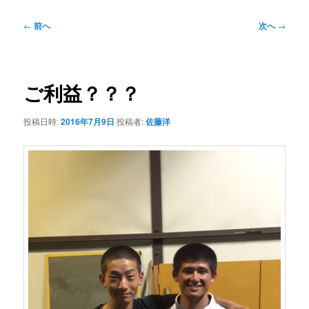
投
←
前へ
次へ
→
稿
ナ
ビ
ゲ
ご利益？？？
ー
シ
投稿日時:
2016年7月9日
投稿者:
佐藤洋
ョ
ン