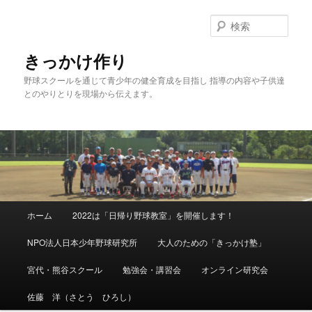
メ
イ
検
ン
索
コ
きっかけ作り
ン
野球スクールを通じて青少年の健全育成を目指し 指導の内容や子供達
テ
とのやりとりを現場から伝えます。
ン
ツ
へ
移
動
メ
ホーム
2022は「日帰り野球教室」を開催します！
イ
ン
NPO法人日本少年野球研究所
大人のための「きっかけ塾」
メ
ニ
宮代・熊谷スクール
勉強会・講習会
オンライン研究会
ュ
ー
佐藤 洋（さとう ひろし）