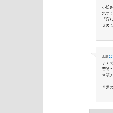
小松
気づく
「変
せめ
浜風
20
よく
普通
当該
普通