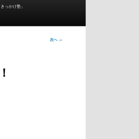
「きっかけ塾」
次へ
→
！