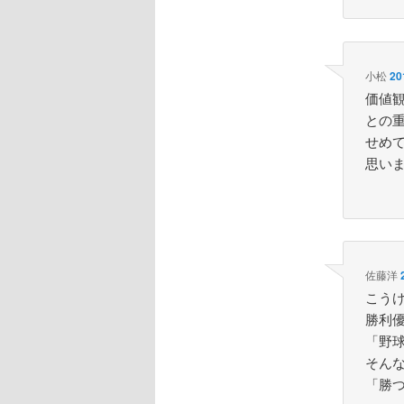
小松
20
価値
との
せめ
思い
佐藤洋
こう
勝利
「野
そん
「勝