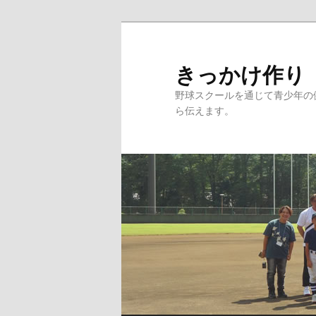
メ
イ
ン
きっかけ作り
コ
野球スクールを通じて青少年の
ン
ら伝えます。
テ
ン
ツ
へ
移
動