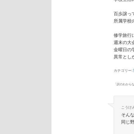
百歩譲っ
所属学校
修学旅行
週末の大
金曜日の
異常とし
カテゴリー:
「
訳のわから
こうけ
そん
同じ