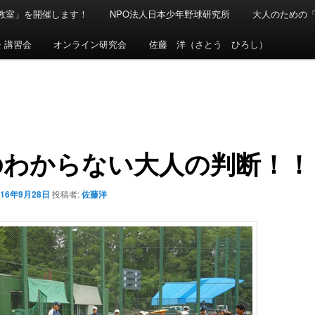
球教室」を開催します！
NPO法人日本少年野球研究所
大人のための
・講習会
オンライン研究会
佐藤 洋（さとう ひろし）
のわからない大人の判断！！
016年9月28日
投稿者:
佐藤洋