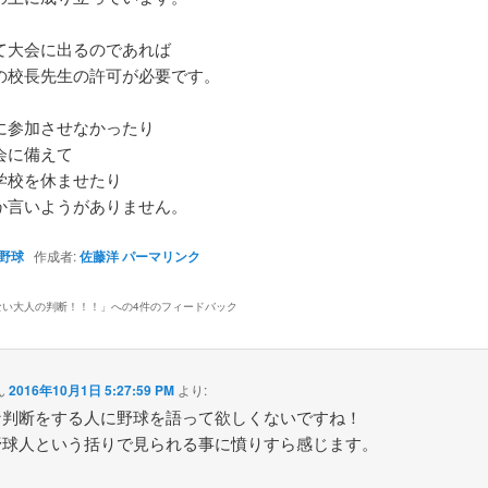
て大会に出るのであれば
の校長先生の許可が必要です。
に参加させなかったり
会に備えて
学校を休ませたり
か言いようがありません。
野球
作成者:
佐藤洋
パーマリンク
ない大人の判断！！！
」への4件のフィードバック
ん
2016年10月1日 5:27:59 PM
より:
な判断をする人に野球を語って欲しくないですね！
野球人という括りで見られる事に憤りすら感じます。