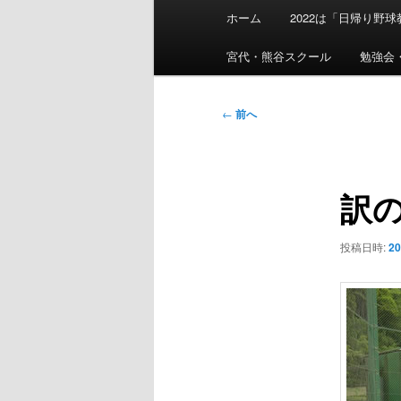
メ
ホーム
2022は「日帰り野
イ
ン
宮代・熊谷スクール
勉強会
メ
ニ
投
←
前へ
ュ
稿
ー
ナ
ビ
訳
ゲ
ー
シ
投稿日時:
2
ョ
ン