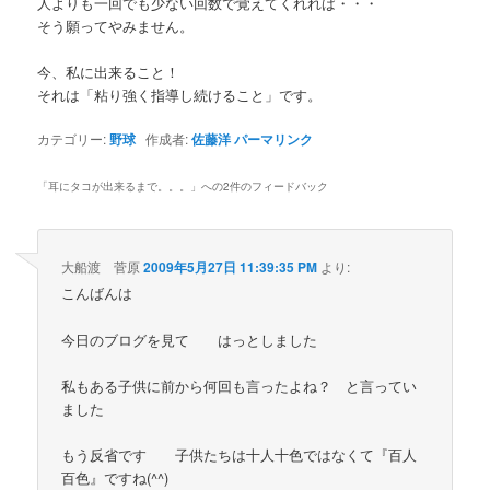
人よりも一回でも少ない回数で覚えてくれれば・・・
そう願ってやみません。
今、私に出来ること！
それは「粘り強く指導し続けること」です。
カテゴリー:
野球
作成者:
佐藤洋
パーマリンク
「
耳にタコが出来るまで。。。
」への2件のフィードバック
大船渡 菅原
2009年5月27日 11:39:35 PM
より:
こんばんは
今日のブログを見て はっとしました
私もある子供に前から何回も言ったよね？ と言ってい
ました
もう反省です 子供たちは十人十色ではなくて『百人
百色』ですね(^^)