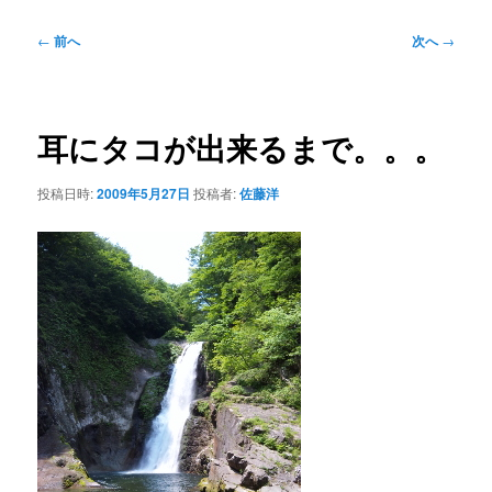
投
←
前へ
次へ
→
稿
ナ
ビ
ゲ
耳にタコが出来るまで。。。
ー
シ
投稿日時:
2009年5月27日
投稿者:
佐藤洋
ョ
ン