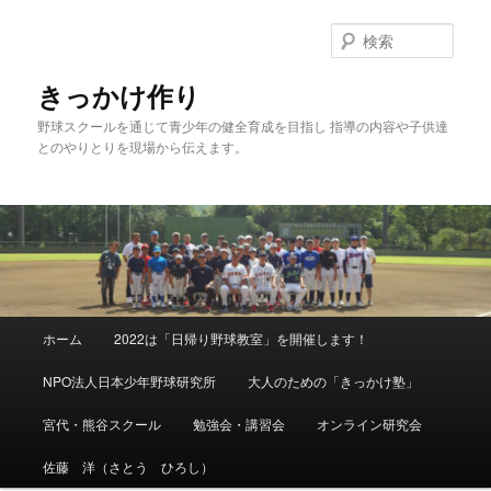
メ
イ
検
ン
索
コ
きっかけ作り
ン
野球スクールを通じて青少年の健全育成を目指し 指導の内容や子供達
テ
とのやりとりを現場から伝えます。
ン
ツ
へ
移
動
メ
ホーム
2022は「日帰り野球教室」を開催します！
イ
ン
NPO法人日本少年野球研究所
大人のための「きっかけ塾」
メ
ニ
宮代・熊谷スクール
勉強会・講習会
オンライン研究会
ュ
ー
佐藤 洋（さとう ひろし）