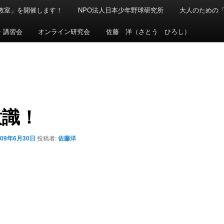
球教室」を開催します！
NPO法人日本少年野球研究所
大人のための
・講習会
オンライン研究会
佐藤 洋（さとう ひろし）
意識！
009年6月30日
投稿者:
佐藤洋