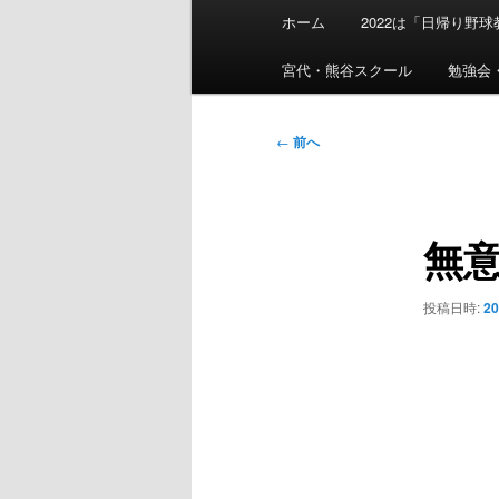
メ
ホーム
2022は「日帰り野
イ
ン
宮代・熊谷スクール
勉強会
メ
ニ
投
←
前へ
ュ
稿
ー
ナ
ビ
無
ゲ
ー
シ
投稿日時:
2
ョ
ン