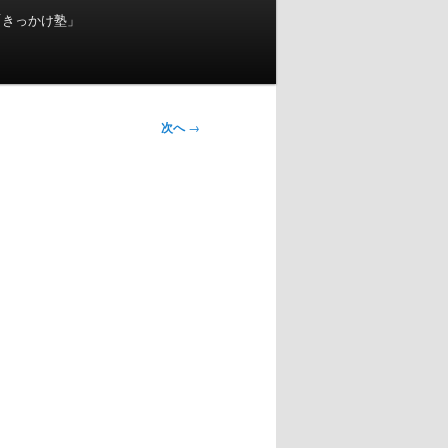
「きっかけ塾」
次へ
→