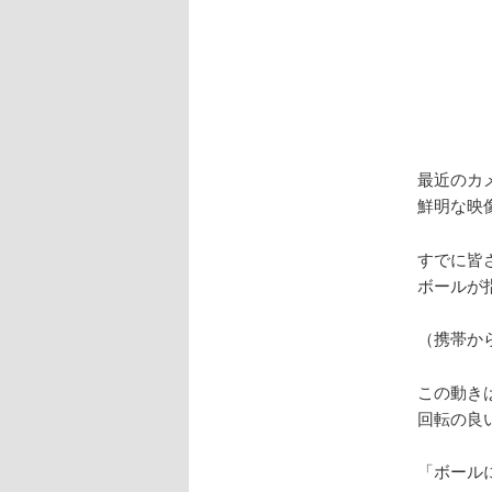
最近のカ
鮮明な映
すでに皆
ボールが
（携帯か
この動き
回転の良
「ボール