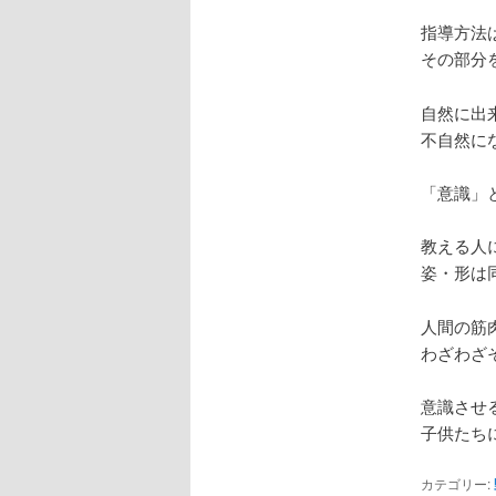
指導方法
その部分
自然に出
不自然に
「意識」
教える人
姿・形は
人間の筋
わざわざ
意識させ
子供たち
カテゴリー: