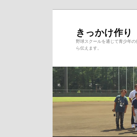
メ
イ
ン
きっかけ作り
コ
野球スクールを通じて青少年の
ン
ら伝えます。
テ
ン
ツ
へ
移
動