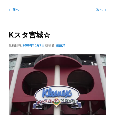
投
←
前へ
次へ
→
稿
ナ
ビ
ゲ
Kスタ宮城☆
ー
シ
投稿日時:
2009年10月7日
投稿者:
佐藤洋
ョ
ン