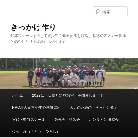
メ
イ
検
ン
索
コ
きっかけ作り
ン
野球スクールを通じて青少年の健全育成を目指し 指導の内容や子供達
テ
とのやりとりを現場から伝えます。
ン
ツ
へ
移
動
メ
ホーム
2022は「日帰り野球教室」を開催します！
イ
ン
NPO法人日本少年野球研究所
大人のための「きっかけ塾」
メ
ニ
宮代・熊谷スクール
勉強会・講習会
オンライン研究会
ュ
ー
佐藤 洋（さとう ひろし）