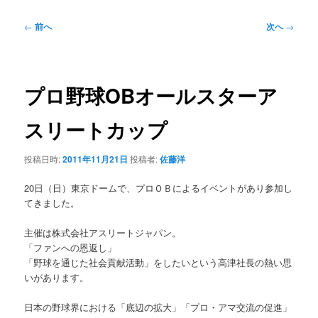
投
←
前へ
次へ
→
稿
ナ
ビ
ゲ
プロ野球OBオールスターア
ー
シ
スリートカップ
ョ
ン
投稿日時:
2011年11月21日
投稿者:
佐藤洋
20日（日）東京ドームで、プロＯＢによるイベントがあり参加し
てきました。
主催は株式会社アスリートジャパン。
「ファンへの恩返し」
「野球を通じた社会貢献活動」をしたいという高津社長の熱い思
いがあります。
日本の野球界における「底辺の拡大」「プロ・アマ交流の促進」