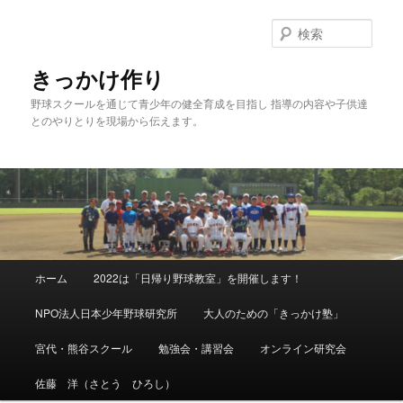
メ
イ
検
ン
索
コ
きっかけ作り
ン
野球スクールを通じて青少年の健全育成を目指し 指導の内容や子供達
テ
とのやりとりを現場から伝えます。
ン
ツ
へ
移
動
メ
ホーム
2022は「日帰り野球教室」を開催します！
イ
ン
NPO法人日本少年野球研究所
大人のための「きっかけ塾」
メ
ニ
宮代・熊谷スクール
勉強会・講習会
オンライン研究会
ュ
ー
佐藤 洋（さとう ひろし）