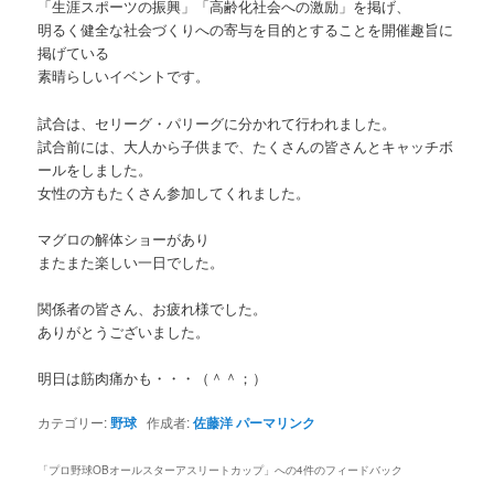
「生涯スポーツの振興」「高齢化社会への激励」を掲げ、
明るく健全な社会づくりへの寄与を目的とすることを開催趣旨に
掲げている
素晴らしいイベントです。
試合は、セリーグ・パリーグに分かれて行われました。
試合前には、大人から子供まで、たくさんの皆さんとキャッチボ
ールをしました。
女性の方もたくさん参加してくれました。
マグロの解体ショーがあり
またまた楽しい一日でした。
関係者の皆さん、お疲れ様でした。
ありがとうございました。
明日は筋肉痛かも・・・（＾＾；）
カテゴリー:
野球
作成者:
佐藤洋
パーマリンク
「
プロ野球OBオールスターアスリートカップ
」への4件のフィードバック