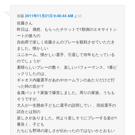
加藤
2011年11月21日 9:46:44 AM
より:
佐藤さん
昨日は、偶然、もらったチケットで1類側のエキサイトシ
ートの後ろの
自由席で楽しく佐藤さんのプレーを観戦させていただき
ました。懐かしい
ユニホーム、懐かしい選手、引退して何年もたっている
のでしょうが
素晴らしいプレーの数々、楽しいパフォーマンス、1番ビ
ックリしたのは、
ギャオス内藤選手があわやホームランのあたりだけど打
った時の音が？
金属バット？家族で爆笑しました。周りの家族、うちも
そうですが、
大人が一生懸命子どもに選手の説明してい 、現役選手の
試合とは別の
楽しさがありました。何より楽しそうにプレーする姿が1
番良く、子ども
たちにも野球の楽しさが伝わったのではないかとおもい