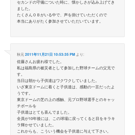
セカンドの守備についた時に、懐かしさが込み上げてき
ました。
たくさんＯＢがいる中で、声を掛けていただくので
本当にありがたく参加させていただいています。
秋元
2011年11月21日 10:53:35 PM
より:
佐藤さんお疲れ様でした。
私は福島県の被災者として参加した野球チームの父兄で
す。
当日は朝から子供達はワクワクしていました。
いざ東京ドームに着くと子供達は、感動の一言だったよ
うです。
東京ドームの芝の上の感触、元プロ野球選手とのキャッ
チボールを
子供達はとても喜んでました。
全員が10年後には、この球場に戻ってくると目をキラキ
ラ輝かせていました。
これからも、こういう機会を子供達に与えて下さい。