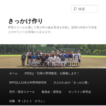
メ
イ
検
ン
索
コ
きっかけ作り
ン
野球スクールを通じて青少年の健全育成を目指し 指導の内容や子供達
テ
とのやりとりを現場から伝えます。
ン
ツ
へ
移
動
メ
ホーム
2022は「日帰り野球教室」を開催します！
イ
ン
NPO法人日本少年野球研究所
大人のための「きっかけ塾」
メ
ニ
宮代・熊谷スクール
勉強会・講習会
オンライン研究会
ュ
ー
佐藤 洋（さとう ひろし）