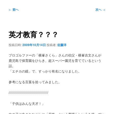
投
←
前へ
次へ
→
稿
ナ
ビ
ゲ
英才教育？？？
ー
シ
投稿日時:
2009年10月14日
投稿者:
佐藤洋
ョ
ン
プロゴルファーの「横峯さくら」さんの伯父・横峯吉文さんが
鹿児島で保育園をひらき、超スーパー園児を育てているという
話。
「エチカの鏡」で、すっかり有名になりました。
参考になる言葉を拾ってみました。
///////////////////////////////////////
「子供はみんな天才！」