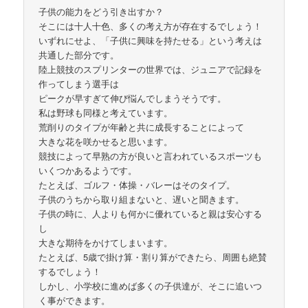
子供の能力をどう引き出すか？
そこには十人十色、多くの考え方が存在するでしょう！
いずれにせよ、「子供に興味を持たせる」という考えは
共通した部分です。
陸上競技のスプリンターの世界では、ジュニアで記録を
作ってしまう選手は
ピークが早すぎて伸び悩んでしまうそうです。
私は野球も同様と考えています。
荒削りのタイプが年齢と共に成長することによって
大きな花を咲かせると思います。
競技によって早熟の方が良いと言われているスポーツも
いくつかあるようです。
たとえば、ゴルフ・体操・バレーはそのタイプ。
子供のうちから取り組まないと、遅いと聞きます。
子供の時に、人よりも何かに優れていると親は安心する
し
大きな期待をかけてしまいます。
たとえば、5歳で掛け算・割り算ができたら、周囲も絶賛
するでしょう！
しかし、小学校に進めば多くの子供達が、そこに追いつ
く事ができます。