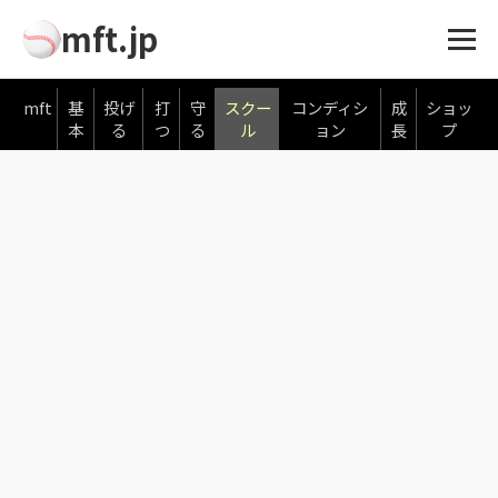
mft.jp
mft
基
投げ
打
守
スクー
コンディシ
成
ショッ
本
る
つ
る
ル
ョン
長
プ