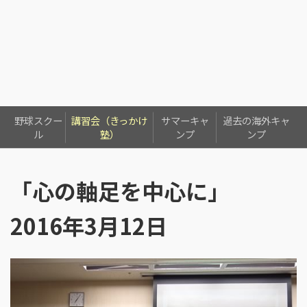
野球スクー
講習会（きっかけ
サマーキャ
過去の海外キャ
ル
塾）
ンプ
ンプ
「心の軸足を中心に」
2016年3月12日