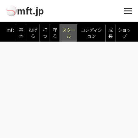
mft.jp
mft
基
投げ
打
守
スクー
コンディシ
成
ショッ
本
る
つ
る
ル
ョン
長
プ