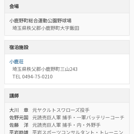
会場
小鹿野町総合運動公園野球場
埼玉県秩父郡小鹿野町大字飯田
宿泊施設
小鹿荘
埼玉県秩父郡小鹿野町三山243
TEL 0494-75-0210
講師
大川 章
元ヤクルトスワローズ投手
佐野元国
元読売巨人軍 捕手・一軍バッテリーコーチ
佐藤 洋
元読売巨人軍 捕手・内・外野手
平岩時雄
平岩スポーツコンサルタント・トレーニン