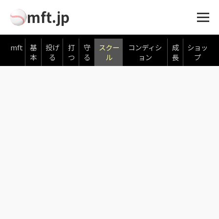
mft.jp
mft
基
投げ
打
守
スクー
コンディシ
成
ショッ
本
る
つ
る
ル
ョン
長
プ