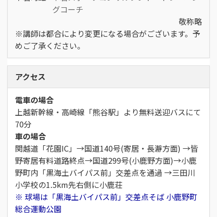
グコーチ
敬称略
※講師は都合により変更になる場合がございます。予
めご了承ください。
アクセス
電車の場合
上越新幹線・高崎線「熊谷駅」より無料送迎バスにて
70分
車の場合
関越道「花園IC」→国道140号(寄居・長瀞方面) →皆
野寄居有料道路終点→国道299号(小鹿野方面)→小鹿
野町内「黒海土バイパス前」交差点を通過 →三田川
小学校の1.5km先右側に小鹿荘
※ 球場は「黒海土バイパス前」交差点そば 小鹿野町
総合運動公園