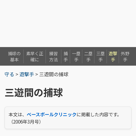
捕球の
素早く正
練習
捕
一塁
二塁
三塁
遊撃
外野
基本
確に
方法
手
手
手
手
手
手
守る
>
遊撃手
> 三遊間の捕球
三遊間の捕球
本文は、
ベースボールクリニック
に掲載した内容です。
（2006年3月号）