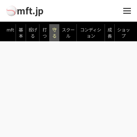
mft.jp
mft
基
投げ
打
守
スクー
コンディシ
成
ショッ
本
る
つ
る
ル
ョン
長
プ