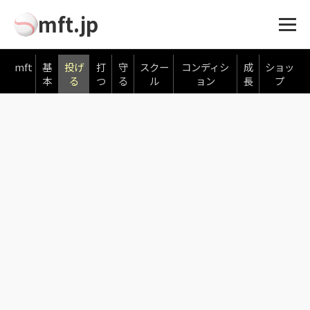
mft.jp
mft
基
投げ
打
守
スクー
コンディシ
成
ショッ
本
る
つ
る
ル
ョン
長
プ