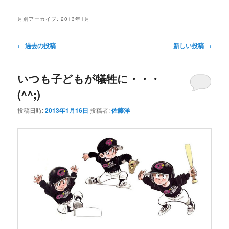
月別アーカイブ:
2013年1月
投
←
過去の投稿
新しい投稿
→
稿
ナ
いつも子どもが犠牲に・・・
ビ
ゲ
(^^;)
ー
シ
投稿日時:
2013年1月16日
投稿者:
佐藤洋
ョ
ン