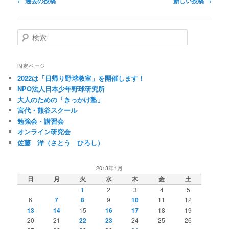
←
過去の投稿
新しい投稿
→
稿
ナ
ビ
検
ゲ
索
ー
シ
固定ページ
ョ
2022は「日帰り野球教室」を開催します！
ン
NPO法人日本少年野球研究所
大人のための「きっかけ塾」
宮代・熊谷スクール
勉強会・講習会
オンライン研究会
佐藤 洋（さとう ひろし）
2013年1月
日
月
火
水
木
金
土
1
2
3
4
5
6
7
8
9
10
11
12
13
14
15
16
17
18
19
20
21
22
23
24
25
26