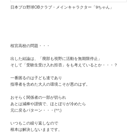
日本プロ野球OBクラブ・メインキャラクター「9ちゃん」
桜宮高校の問題・・・
出した結論は、「廃部も視野に活動を無期限停止」
そして「受験生受け入れ拒否」をも考えているとか・・・？
一番困るのは子ども達であり
指導者を含めた大人の環境こそが悪のはず。
おそらく関係者の一部が切られ
あとは減棒や謹慎で、ほとぼりが冷めたら
元に戻るパターン・・・(^^;)
いつもこの繰り返しなので
根本は解決しないままです。