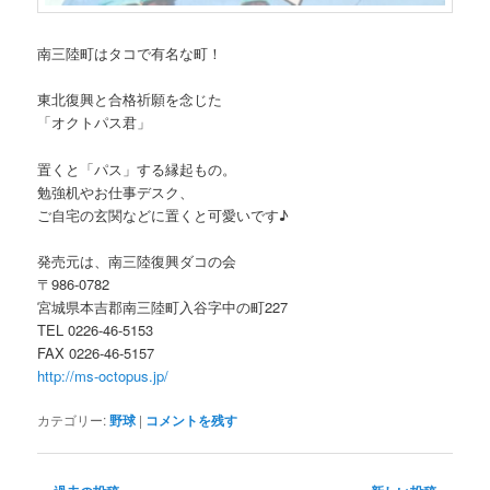
南三陸町はタコで有名な町！
東北復興と合格祈願を念じた
「オクトパス君」
置くと「パス」する縁起もの。
勉強机やお仕事デスク、
ご自宅の玄関などに置くと可愛いです♪
発売元は、南三陸復興ダコの会
〒986-0782
宮城県本吉郡南三陸町入谷字中の町227
TEL 0226-46-5153
FAX 0226-46-5157
http://ms-octopus.jp/
カテゴリー:
野球
|
コメントを残す
投