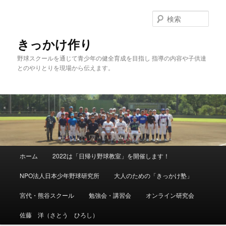
メ
サ
イ
ブ
検
ン
コ
索
コ
ン
きっかけ作り
ン
テ
野球スクールを通じて青少年の健全育成を目指し 指導の内容や子供達
テ
ン
とのやりとりを現場から伝えます。
ン
ツ
ツ
へ
へ
移
移
動
動
メ
ホーム
2022は「日帰り野球教室」を開催します！
イ
ン
NPO法人日本少年野球研究所
大人のための「きっかけ塾」
メ
ニ
宮代・熊谷スクール
勉強会・講習会
オンライン研究会
ュ
ー
佐藤 洋（さとう ひろし）