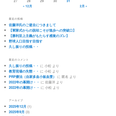
27
28
29
30
31
« 12月
2月 »
最近の投稿
佐藤洋氏のご逝去につきまして
【軍隊式からの脱却こそが進歩への突破口】
【勝利至上主義がもたらす感覚のズレ】
野球人口目指す目指す
久し振りの投稿・・
最近のコメント
久し振りの投稿・・
に
小松
より
教育現場の失態・・
に
小松
より
PRP療法（自家多血小板血漿）
に
匿名
より
2022年の幕開け・・
に
佐藤洋
より
2022年の幕開け・・
に
小松
より
アーカイブ
2025年12月
(1)
2025年9月
(3)