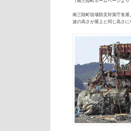
（南三陸町ホームページより
南三陸町役場防災対策庁舎屋
波の高さが屋上と同じ高さに