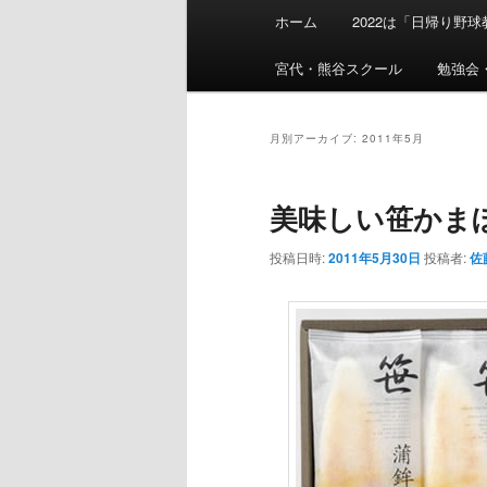
メ
ホーム
2022は「日帰り野
イ
ン
宮代・熊谷スクール
勉強会
メ
ニ
ュ
月別アーカイブ:
2011年5月
ー
美味しい笹かま
投稿日時:
2011年5月30日
投稿者:
佐