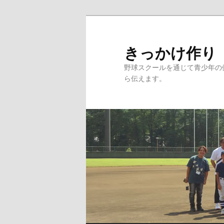
メ
サ
イ
ブ
ン
コ
きっかけ作り
コ
ン
野球スクールを通じて青少年の
ン
テ
ら伝えます。
テ
ン
ン
ツ
ツ
へ
へ
移
移
動
動