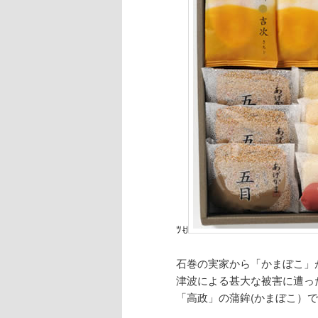
ﾂꀀ
石巻の実家から「かまぼこ」
津波による甚大な被害に遭っ
「高政」の蒲鉾(かまぼこ）