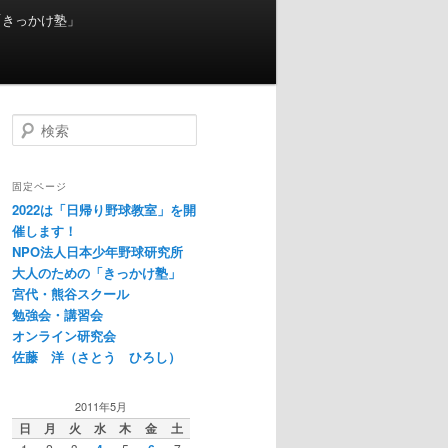
「きっかけ塾」
検
索
固定ページ
2022は「日帰り野球教室」を開
催します！
NPO法人日本少年野球研究所
大人のための「きっかけ塾」
宮代・熊谷スクール
勉強会・講習会
オンライン研究会
佐藤 洋（さとう ひろし）
2011年5月
日
月
火
水
木
金
土