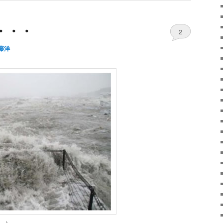
・・・
2
藤洋