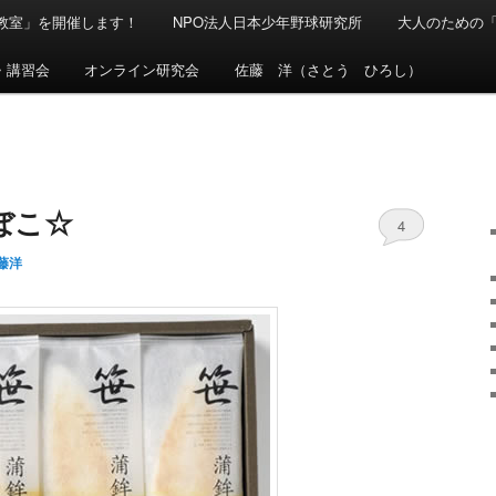
球教室」を開催します！
NPO法人日本少年野球研究所
大人のための
・講習会
オンライン研究会
佐藤 洋（さとう ひろし）
ぼこ☆
4
藤洋