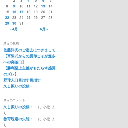
1
2
3
4
5
6
7
8
9
10
11
12
13
14
15
16
17
18
19
20
21
22
23
24
25
26
27
28
29
30
31
« 4月
6月 »
最近の投稿
佐藤洋氏のご逝去につきまして
【軍隊式からの脱却こそが進歩
への突破口】
【勝利至上主義がもたらす感覚
のズレ】
野球人口目指す目指す
久し振りの投稿・・
最近のコメント
久し振りの投稿・・
に
小松
よ
り
教育現場の失態・・
に
小松
よ
り