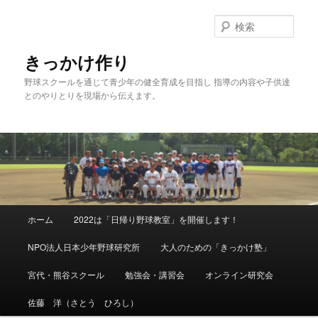
メ
サ
イ
ブ
検
ン
コ
索
コ
ン
きっかけ作り
ン
テ
野球スクールを通じて青少年の健全育成を目指し 指導の内容や子供達
テ
ン
とのやりとりを現場から伝えます。
ン
ツ
ツ
へ
へ
移
移
動
動
メ
ホーム
2022は「日帰り野球教室」を開催します！
イ
ン
NPO法人日本少年野球研究所
大人のための「きっかけ塾」
メ
ニ
宮代・熊谷スクール
勉強会・講習会
オンライン研究会
ュ
ー
佐藤 洋（さとう ひろし）