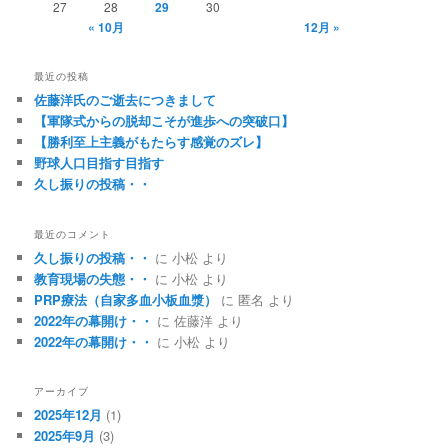
27
28
29
30
« 10月
12月 »
最近の投稿
佐藤洋氏のご逝去につきまして
【軍隊式からの脱却こそが進歩への突破口】
【勝利至上主義がもたらす感覚のズレ】
野球人口目指す目指す
久し振りの投稿・・
最近のコメント
久し振りの投稿・・
に
小松
より
教育現場の失態・・
に
小松
より
PRP療法（自家多血小板血漿）
に
匿名
より
2022年の幕開け・・
に
佐藤洋
より
2022年の幕開け・・
に
小松
より
アーカイブ
2025年12月
(1)
2025年9月
(3)