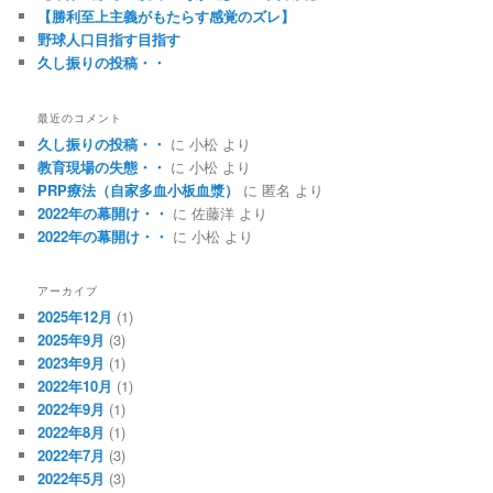
【勝利至上主義がもたらす感覚のズレ】
野球人口目指す目指す
久し振りの投稿・・
最近のコメント
久し振りの投稿・・
に
小松
より
教育現場の失態・・
に
小松
より
PRP療法（自家多血小板血漿）
に
匿名
より
2022年の幕開け・・
に
佐藤洋
より
2022年の幕開け・・
に
小松
より
アーカイブ
2025年12月
(1)
2025年9月
(3)
2023年9月
(1)
2022年10月
(1)
2022年9月
(1)
2022年8月
(1)
2022年7月
(3)
2022年5月
(3)