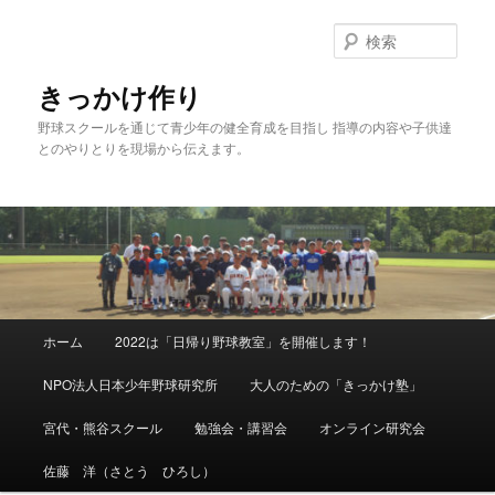
メ
サ
イ
ブ
検
ン
コ
索
コ
ン
きっかけ作り
ン
テ
野球スクールを通じて青少年の健全育成を目指し 指導の内容や子供達
テ
ン
とのやりとりを現場から伝えます。
ン
ツ
ツ
へ
へ
移
移
動
動
メ
ホーム
2022は「日帰り野球教室」を開催します！
イ
ン
NPO法人日本少年野球研究所
大人のための「きっかけ塾」
メ
ニ
宮代・熊谷スクール
勉強会・講習会
オンライン研究会
ュ
ー
佐藤 洋（さとう ひろし）