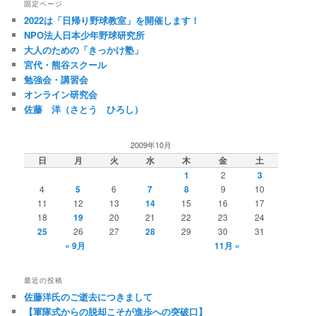
固定ページ
2022は「日帰り野球教室」を開催します！
NPO法人日本少年野球研究所
大人のための「きっかけ塾」
宮代・熊谷スクール
勉強会・講習会
オンライン研究会
佐藤 洋（さとう ひろし）
2009年10月
日
月
火
水
木
金
土
1
2
3
4
5
6
7
8
9
10
11
12
13
14
15
16
17
18
19
20
21
22
23
24
25
26
27
28
29
30
31
« 9月
11月 »
最近の投稿
佐藤洋氏のご逝去につきまして
【軍隊式からの脱却こそが進歩への突破口】